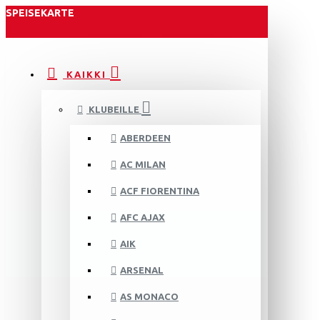
SPEISEKARTE
KAIKKI
KLUBEILLE
ABERDEEN
AC MILAN
ACF FIORENTINA
AFC AJAX
AIK
ARSENAL
AS MONACO