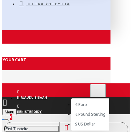
OTTAA YHTEYTTÄ
YOUR CART
€
EURO
EUR
KIRJAUDU SISÄÄN
€
Euro
Menu
REKISTERÖIDY
£
Pound Sterling
0
$
US Dollar