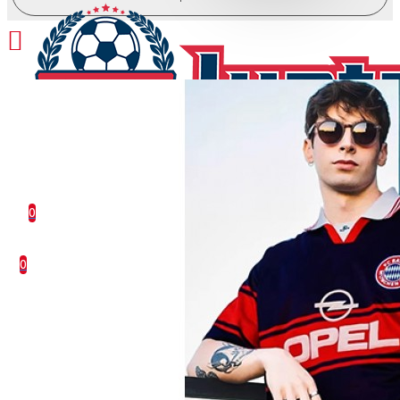
0
0 kohde(tta) - 0.00€
0
Ostoskorisi on tyhjä!