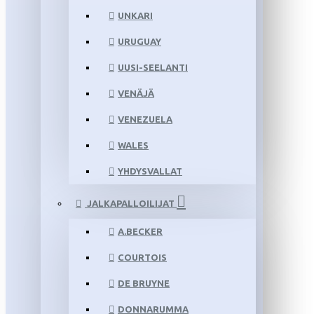
UNKARI
URUGUAY
UUSI-SEELANTI
VENÄJÄ
VENEZUELA
WALES
YHDYSVALLAT
JALKAPALLOILIJAT
A.BECKER
COURTOIS
DE BRUYNE
DONNARUMMA