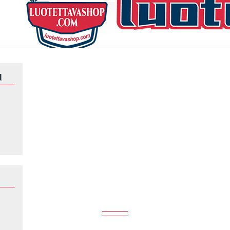
N
Sivustokartta
SIVUSTOKARTTA