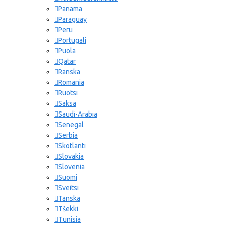
Panama
Norja
Paraguay
Peru
Panama
Portugali
Puola
Peru
Qatar
Ranska
Puola
ATALANT
Romania
Ruotsi
Portugali
Saksa
Qatar
Saudi-Arabia
Senegal
Romania
Serbia
Skotlanti
Venäjä
Slovakia
Slovenia
Saudi-Arabia
ATHLETIC
Suomi
Sveitsi
Skotlanti
Tanska
Tšekki
Senegal
Tunisia