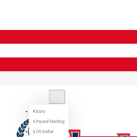
€
EURO
EUR
€
Euro
£
Pound Sterling
$
US Dollar