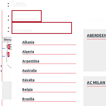
MENU
VERTAILLA
KLUBEILLE
KIRJAUDU SISÄÄN
JALKAPALLOMAAJOUKKUE
REKISTERÖIDY
ABERDEE
Menu
Albania
0
0 kohde(tta) - 0.00€
Algeria
0
Argentiina
Ostoskorisi on tyhjä!
Australia
Itävalta
AC MILAN
Belgia
Brasilia