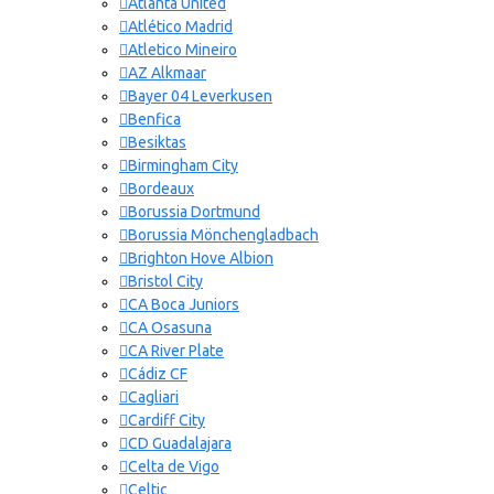
Atlanta United
Wales
Atlético Madrid
Atletico Mineiro
ATLETICO
AZ Alkmaar
Bayer 04 Leverkusen
Benfica
Besiktas
Birmingham City
Bordeaux
Borussia Dortmund
Borussia Mönchengladbach
Brighton Hove Albion
AZ ALKM
Bristol City
CA Boca Juniors
CA Osasuna
CA River Plate
Cádiz CF
Cagliari
Cardiff City
CD Guadalajara
Celta de Vigo
Celtic
BAYER 04