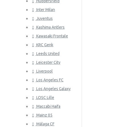
Huddersfield
Wales
Inter Milan
ATLETICO
Juventus
Kashima Antlers
Kawasaki Frontale
KRC Genk
Leeds United
Leicester City
AZ ALKM
Liverpool
Los Angeles FC
Los Angeles Galaxy
LOSC Lille
Maccabi Haifa
Mainz 05
Málaga CF
BAYER 04