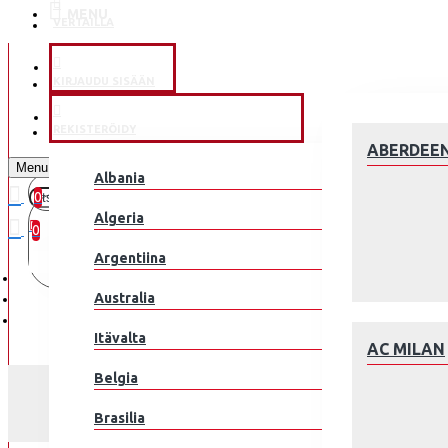
MENU
VERTAILLA
KLUBEILLE
KIRJAUDU SISÄÄN
JALKAPALLOMAAJOUKKUE
REKISTERÖIDY
ABERDEE
Menu
Albania
0
0 kohde(tta) - 0.00€
Algeria
0
Argentiina
Ostoskorisi on tyhjä!
Australia
Itävalta
AC MILAN
Belgia
Brasilia