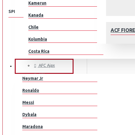
Kamerun
SPEISEKARTE
Kanada
Chile
KLUBEILLE
ACF FIOR
Aberdeen
Kolumbia
AC Milan
Costa Rica
ACF Fiorentina
Kroatia
AFC Ajax
JALKAPALLOILIJAT
AIK
Tšekki
Neymar Jr
Arsenal
Tanska
AFC AJAX
Ronaldo
AS Monaco
Ecuador
Messi
AS Roma
Egypti
Aston Villa
Dybala
Atalanta
EL Salvador
Maradona
Athletic Bilbao