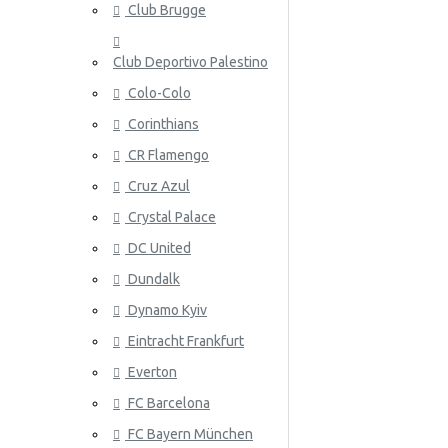
Club Brugge
Norja
Club Deportivo Palestino
Panama
Colo-Colo
Peru
Corinthians
Puola
ATALANT
CR Flamengo
Portugali
Cruz Azul
Crystal Palace
Qatar
DC United
Romania
Dundalk
Venäjä
Dynamo Kyiv
Eintracht Frankfurt
Saudi-Arabia
ATHLETIC
Everton
Skotlanti
FC Barcelona
Senegal
FC Bayern München