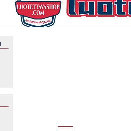
N
Jalkapallomaajoukkue
Paraguay
PARAGUAY