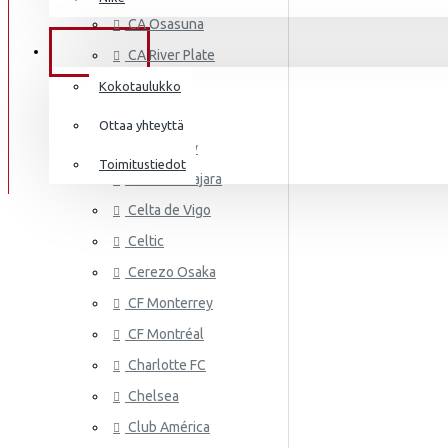
AS MONA
Frenkie de Jong
CA Osasuna
Italia
Lewandowski
TIEDOT
CA River Plate
Norsunluurannikko
Mbappé
Cádiz CF
Kokotaulukko
Jamaika
Cagliari
Donnarumma
Ottaa yhteyttä
Cardiff City
Japani
A.Becker
Toimitustiedot
CD Guadalajara
Yhdysvallat
AS ROMA
Haaland
Celta de Vigo
Mali
Celtic
Cerezo Osaka
Meksiko
CF Monterrey
Marokko
CF Montréal
Alankomaat
Charlotte FC
Uusi-Seelanti
Chelsea
ASTON VI
Club América
Nigeria