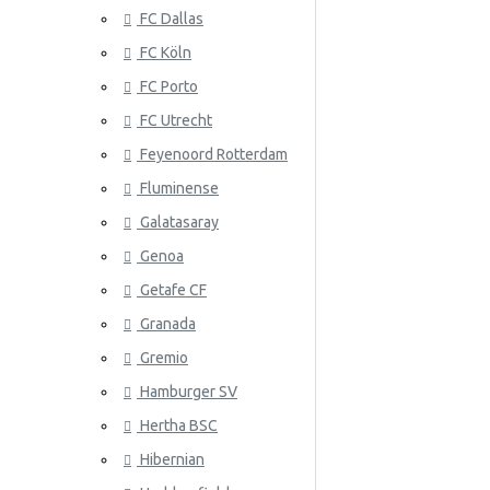
FC Dallas
Serbia
FC Köln
Slovakia
FC Porto
Etelä-Korea
ATLANTA 
FC Utrecht
Espanja
Feyenoord Rotterdam
Fluminense
Ruotsi
Galatasaray
Sveitsi
Genoa
Tunisia
Getafe CF
Granada
ATLÉTICO
Turkki
Gremio
Ukraina
Hamburger SV
Uruguay
Hertha BSC
Venezuela
Hibernian