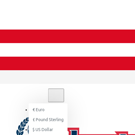
€
EURO
EUR
€
Euro
£
Pound Sterling
$
US Dollar