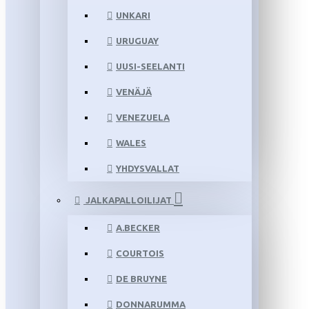
UNKARI
URUGUAY
UUSI-SEELANTI
VENÄJÄ
VENEZUELA
WALES
YHDYSVALLAT
JALKAPALLOILIJAT
A.BECKER
COURTOIS
DE BRUYNE
DONNARUMMA