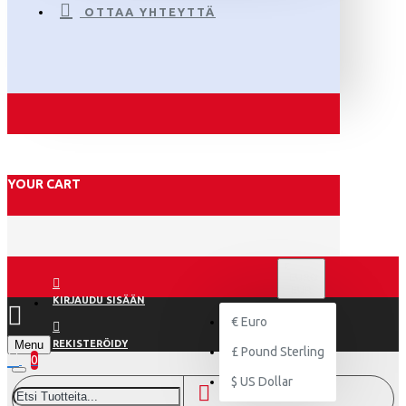
OTTAA YHTEYTTÄ
YOUR CART
€
EURO
EUR
KIRJAUDU SISÄÄN
€
Euro
Menu
REKISTERÖIDY
£
Pound Sterling
0
$
US Dollar