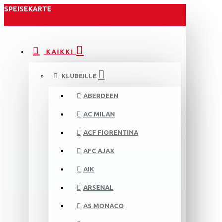
SPEISEKARTE
KAIKKI
KLUBEILLE
ABERDEEN
AC MILAN
ACF FIORENTINA
AFC AJAX
AIK
ARSENAL
AS MONACO