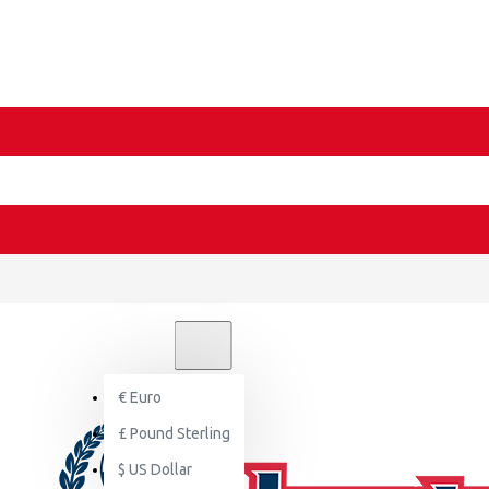
€
EURO
EUR
€
Euro
£
Pound Sterling
$
US Dollar