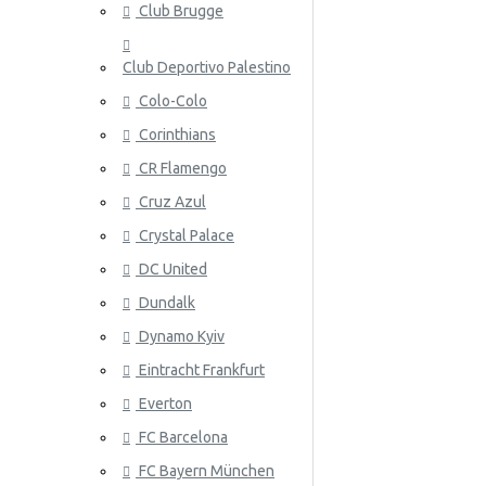
Club Brugge
Norja
Club Deportivo Palestino
Panama
Colo-Colo
Peru
Corinthians
Puola
ATALANT
CR Flamengo
Portugali
Cruz Azul
Crystal Palace
Qatar
DC United
Romania
Dundalk
Venäjä
Dynamo Kyiv
Eintracht Frankfurt
Saudi-Arabia
ATHLETIC
Everton
Skotlanti
FC Barcelona
Senegal
FC Bayern München