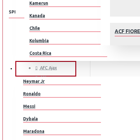
Kamerun
SPEISEKARTE
Kanada
Chile
KLUBEILLE
ACF FIOR
Aberdeen
Kolumbia
AC Milan
Costa Rica
ACF Fiorentina
Kroatia
AFC Ajax
JALKAPALLOILIJAT
AIK
Tšekki
Neymar Jr
Arsenal
Tanska
AFC AJAX
Ronaldo
AS Monaco
Ecuador
Messi
AS Roma
Egypti
Aston Villa
Dybala
Atalanta
EL Salvador
Maradona
Athletic Bilbao