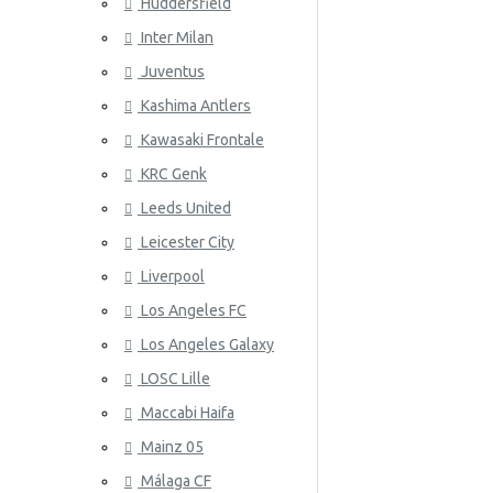
Huddersfield
Wales
Inter Milan
ATLETICO
Juventus
Kashima Antlers
Kawasaki Frontale
KRC Genk
Leeds United
Leicester City
AZ ALKM
Liverpool
Los Angeles FC
Los Angeles Galaxy
LOSC Lille
Maccabi Haifa
Mainz 05
Málaga CF
BAYER 04