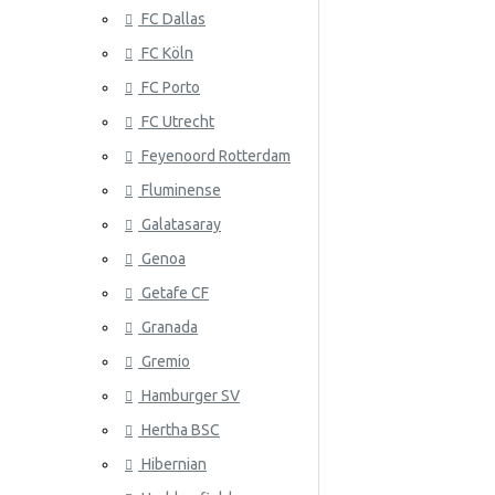
FC Dallas
Serbia
FC Köln
Slovakia
FC Porto
Etelä-Korea
ATLANTA 
FC Utrecht
Espanja
Feyenoord Rotterdam
Fluminense
Ruotsi
Galatasaray
Sveitsi
Genoa
Tunisia
Getafe CF
Granada
ATLÉTICO
Turkki
Gremio
Ukraina
Hamburger SV
Uruguay
Hertha BSC
Venezuela
Hibernian