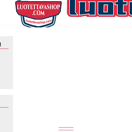
N
Jalkapalloilijat
Griezmann
GRIEZMANN