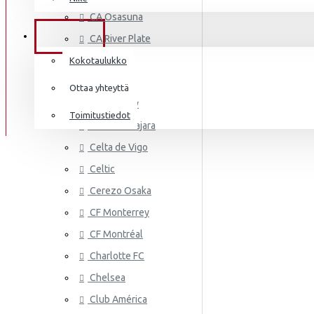
AS MONA
Frenkie de Jong
CA Osasuna
Italia
Lewandowski
TIEDOT
CA River Plate
Norsunluurannikko
Mbappé
Cádiz CF
Kokotaulukko
Jamaika
Cagliari
Donnarumma
Ottaa yhteyttä
Cardiff City
Japani
A.Becker
Toimitustiedot
CD Guadalajara
Yhdysvallat
AS ROMA
Haaland
Celta de Vigo
Mali
Celtic
Cerezo Osaka
Meksiko
CF Monterrey
Marokko
CF Montréal
Alankomaat
Charlotte FC
Uusi-Seelanti
Chelsea
ASTON VI
Club América
Nigeria