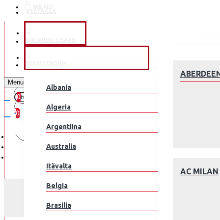
MENU
VERTAILLA
KLUBEILLE
KIRJAUDU SISÄÄN
JALKAPALLOMAAJOUKKUE
REKISTERÖIDY
ABERDEE
Menu
Albania
0
0 kohde(tta) - 0.00€
Algeria
0
Argentiina
Ostoskorisi on tyhjä!
Australia
Itävalta
AC MILAN
Belgia
Brasilia