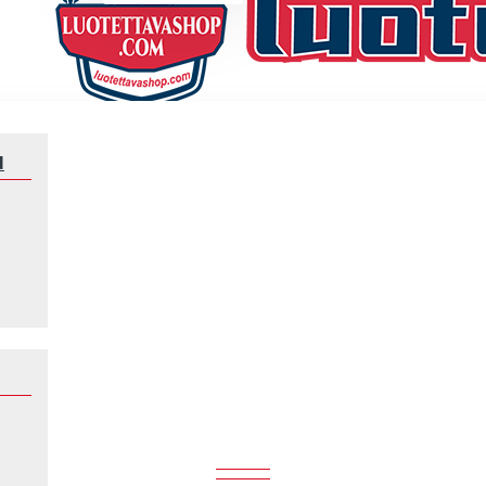
N
Jalkapallomaajoukkue
Kolumbia
KOLUMBIA