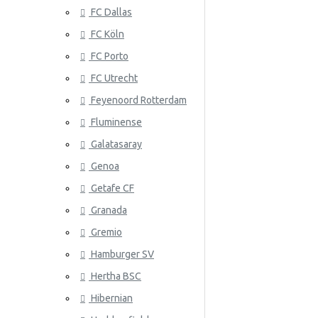
FC Dallas
Serbia
FC Köln
Slovakia
FC Porto
Etelä-Korea
ATLANTA 
FC Utrecht
Espanja
Feyenoord Rotterdam
Fluminense
Ruotsi
Galatasaray
Sveitsi
Genoa
Tunisia
Getafe CF
Granada
ATLÉTICO
Turkki
Gremio
Ukraina
Hamburger SV
Uruguay
Hertha BSC
Venezuela
Hibernian