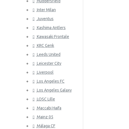
Huddersfield
Wales
Inter Milan
ATLETICO
Juventus
Kashima Antlers
Kawasaki Frontale
KRC Genk
Leeds United
Leicester City
AZ ALKM
Liverpool
Los Angeles FC
Los Angeles Galaxy
LOSC Lille
Maccabi Haifa
Mainz 05
Málaga CF
BAYER 04