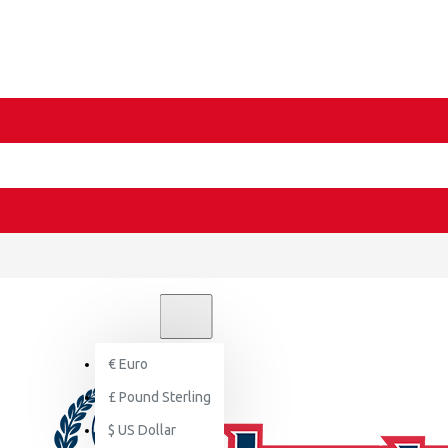
€
EURO
EUR
€
Euro
£
Pound Sterling
$
US Dollar