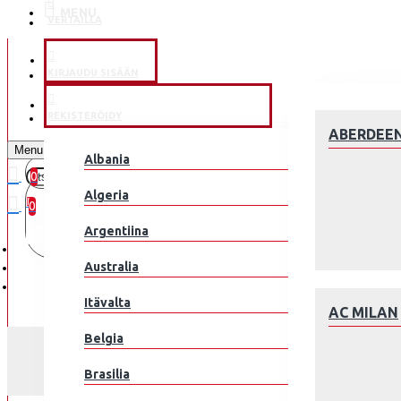
MENU
VERTAILLA
KLUBEILLE
KIRJAUDU SISÄÄN
JALKAPALLOMAAJOUKKUE
REKISTERÖIDY
ABERDEE
Menu
Albania
0
0 kohde(tta) - 0.00€
Algeria
0
Argentiina
Ostoskorisi on tyhjä!
Australia
Itävalta
AC MILAN
Belgia
Brasilia