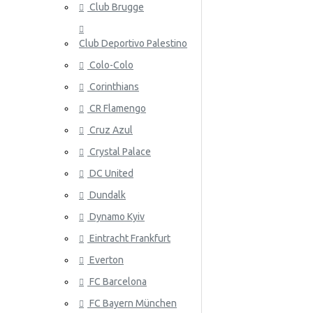
Club Brugge
Norja
Club Deportivo Palestino
Panama
Colo-Colo
Peru
Corinthians
Puola
ATALANT
CR Flamengo
Portugali
Cruz Azul
Crystal Palace
Qatar
DC United
Romania
Dundalk
Venäjä
Dynamo Kyiv
Eintracht Frankfurt
Saudi-Arabia
ATHLETIC
Everton
Skotlanti
FC Barcelona
Senegal
FC Bayern München