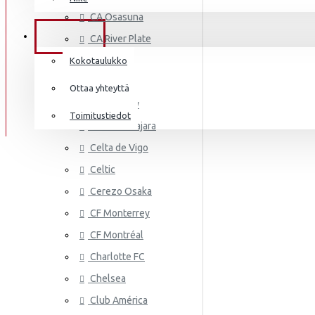
AS MONA
Frenkie de Jong
CA Osasuna
Italia
Lewandowski
TIEDOT
CA River Plate
Norsunluurannikko
Mbappé
Cádiz CF
Kokotaulukko
Jamaika
Cagliari
Donnarumma
Ottaa yhteyttä
Cardiff City
Japani
A.Becker
Toimitustiedot
CD Guadalajara
Yhdysvallat
AS ROMA
Haaland
Celta de Vigo
Mali
Celtic
Cerezo Osaka
Meksiko
CF Monterrey
Marokko
CF Montréal
Alankomaat
Charlotte FC
Uusi-Seelanti
Chelsea
ASTON VI
Club América
Nigeria