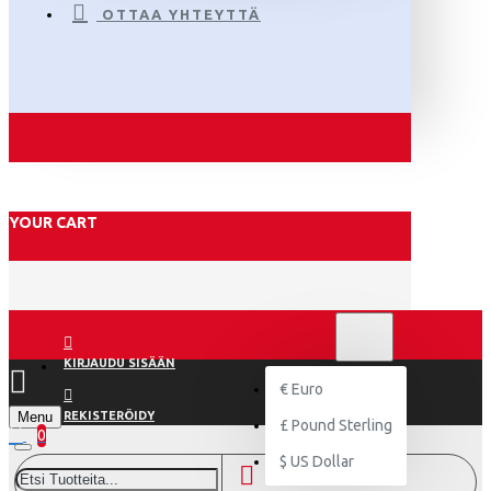
OTTAA YHTEYTTÄ
YOUR CART
€
EURO
EUR
KIRJAUDU SISÄÄN
€
Euro
Menu
REKISTERÖIDY
£
Pound Sterling
0
$
US Dollar