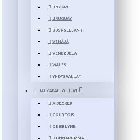
UNKARI
URUGUAY
UUSI-SEELANTI
VENÄJÄ
VENEZUELA
WALES
YHDYSVALLAT
JALKAPALLOILIJAT
A.BECKER
COURTOIS
DE BRUYNE
DONNARUMMA