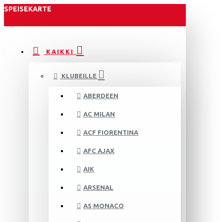
SPEISEKARTE
KAIKKI
KLUBEILLE
ABERDEEN
AC MILAN
ACF FIORENTINA
AFC AJAX
AIK
ARSENAL
AS MONACO