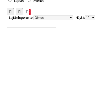
Lapset
Miehet
0
Lajitteluperuste:
Näytä: