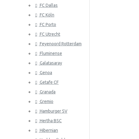
FC Dallas
Serbia
FC Köln
Slovakia
FC Porto
Etelä-Korea
ATLANTA 
FC Utrecht
Espanja
Feyenoord Rotterdam
Fluminense
Ruotsi
Galatasaray
Sveitsi
Genoa
Tunisia
Getafe CF
Granada
ATLÉTICO
Turkki
Gremio
Ukraina
Hamburger SV
Uruguay
Hertha BSC
Venezuela
Hibernian