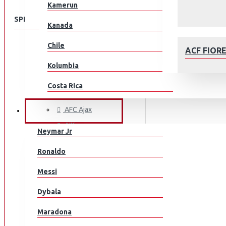
Kamerun
SPEISEKARTE
Kanada
Chile
KLUBEILLE
ACF FIOR
Aberdeen
Kolumbia
AC Milan
Costa Rica
ACF Fiorentina
Kroatia
AFC Ajax
JALKAPALLOILIJAT
AIK
Tšekki
Neymar Jr
Arsenal
Tanska
AFC AJAX
Ronaldo
AS Monaco
Ecuador
Messi
AS Roma
Egypti
Aston Villa
Dybala
Atalanta
EL Salvador
Maradona
Athletic Bilbao