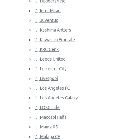
Huddersfield
Wales
Inter Milan
ATLETICO
Juventus
Kashima Antlers
Kawasaki Frontale
KRC Genk
Leeds United
Leicester City
AZ ALKM
Liverpool
Los Angeles FC
Los Angeles Galaxy
LOSC Lille
Maccabi Haifa
Mainz 05
Málaga CF
BAYER 04