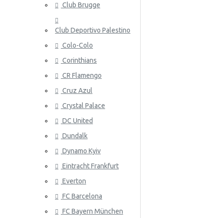
Club Brugge
Norja
Club Deportivo Palestino
Panama
Colo-Colo
Peru
Corinthians
Puola
ATALANT
CR Flamengo
Portugali
Cruz Azul
Crystal Palace
Qatar
DC United
Romania
Dundalk
Venäjä
Dynamo Kyiv
Eintracht Frankfurt
Saudi-Arabia
ATHLETIC
Everton
Skotlanti
FC Barcelona
Senegal
FC Bayern München