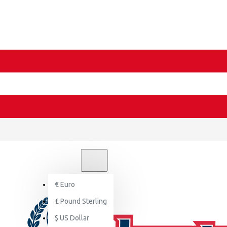
€
EURO
EUR
€
Euro
£
Pound Sterling
$
US Dollar