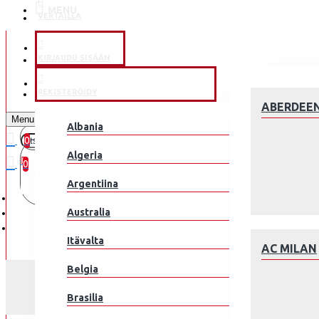
MENU
VERTAILLA
KLUBEILLE
KIRJAUDU SISÄÄN
JALKAPALLOMAAJOUKKUE
REKISTERÖIDY
ABERDEE
Menu
Albania
0
0 kohde(tta) - 0.00€
Algeria
0
Argentiina
Ostoskorisi on tyhjä!
Australia
Itävalta
AC MILAN
Belgia
Brasilia