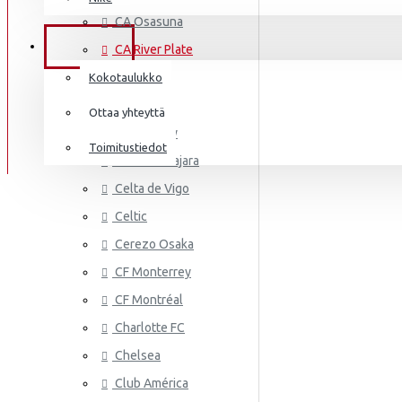
AS MONA
Frenkie de Jong
CA Osasuna
Italia
Lewandowski
TIEDOT
CA River Plate
Norsunluurannikko
Mbappé
Cádiz CF
Kokotaulukko
Jamaika
Cagliari
Donnarumma
Ottaa yhteyttä
Cardiff City
Japani
A.Becker
Toimitustiedot
CD Guadalajara
Yhdysvallat
AS ROMA
Haaland
Celta de Vigo
Mali
Celtic
Cerezo Osaka
Meksiko
CF Monterrey
Marokko
CF Montréal
Alankomaat
Charlotte FC
Uusi-Seelanti
Chelsea
ASTON VI
Club América
Nigeria