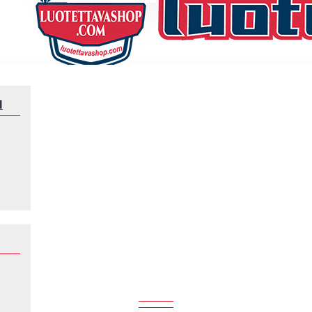
N
Klubeille
CA River Plate
CA RIVER PLATE