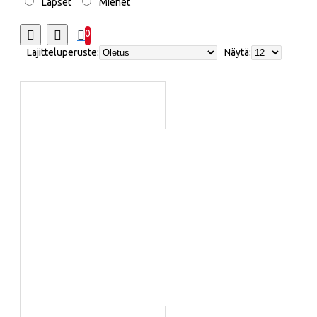
Lapset
Miehet
0
Lajitteluperuste:
Näytä: