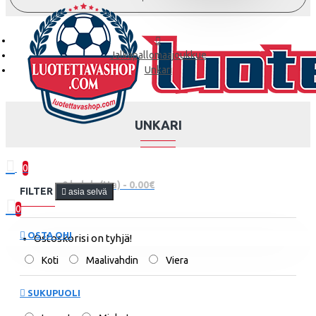
Jalkapallomaajoukkue
Unkari
UNKARI
0
0 kohde(tta) - 0.00€
FILTER
asia selvä
0
OSTA OHI
Ostoskorisi on tyhjä!
Koti
Maalivahdin
Viera
SUKUPUOLI