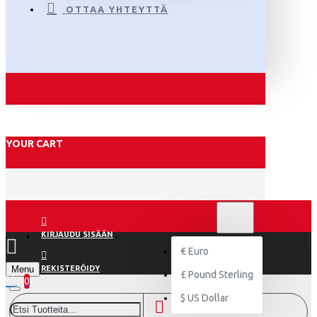
OTTAA YHTEYTTÄ
YOUR CART
€
EURO
EUR
KIRJAUDU SISÄÄN
€
Euro
Menu
REKISTERÖIDY
£
Pound Sterling
0
$
US Dollar