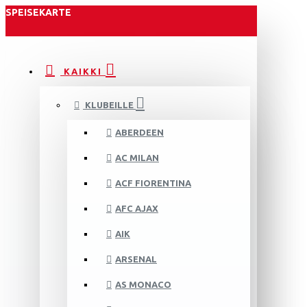
SPEISEKARTE
KAIKKI
KLUBEILLE
ABERDEEN
AC MILAN
ACF FIORENTINA
AFC AJAX
AIK
ARSENAL
AS MONACO