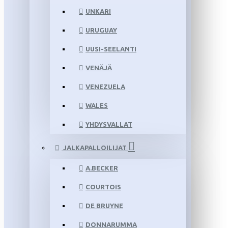
UNKARI
URUGUAY
UUSI-SEELANTI
VENÄJÄ
VENEZUELA
WALES
YHDYSVALLAT
JALKAPALLOILIJAT
A.BECKER
COURTOIS
DE BRUYNE
DONNARUMMA