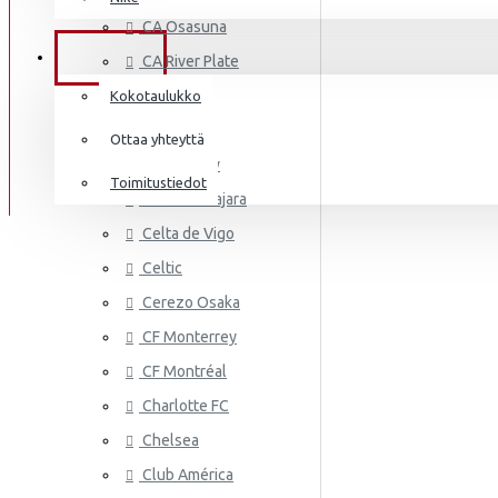
AS MONA
Frenkie de Jong
CA Osasuna
Italia
Lewandowski
TIEDOT
CA River Plate
Norsunluurannikko
Mbappé
Cádiz CF
Kokotaulukko
Jamaika
Cagliari
Donnarumma
Ottaa yhteyttä
Cardiff City
Japani
A.Becker
Toimitustiedot
CD Guadalajara
Yhdysvallat
AS ROMA
Haaland
Celta de Vigo
Mali
Celtic
Cerezo Osaka
Meksiko
CF Monterrey
Marokko
CF Montréal
Alankomaat
Charlotte FC
Uusi-Seelanti
Chelsea
ASTON VI
Club América
Nigeria