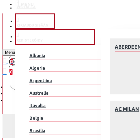
MENU
VERTAILLA
KLUBEILLE
KIRJAUDU SISÄÄN
JALKAPALLOMAAJOUKKUE
REKISTERÖIDY
ABERDEE
Menu
Albania
0
0 kohde(tta) - 0.00€
Algeria
0
Argentiina
Ostoskorisi on tyhjä!
Australia
Itävalta
AC MILAN
Belgia
Brasilia