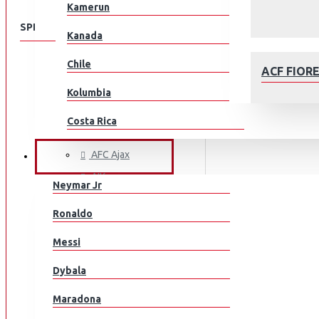
Kamerun
SPEISEKARTE
Kanada
Chile
KLUBEILLE
ACF FIOR
Aberdeen
Kolumbia
AC Milan
Costa Rica
ACF Fiorentina
Kroatia
AFC Ajax
JALKAPALLOILIJAT
AIK
Tšekki
Neymar Jr
Arsenal
Tanska
AFC AJAX
Ronaldo
AS Monaco
Ecuador
Messi
AS Roma
Egypti
Aston Villa
Dybala
Atalanta
EL Salvador
Maradona
Athletic Bilbao