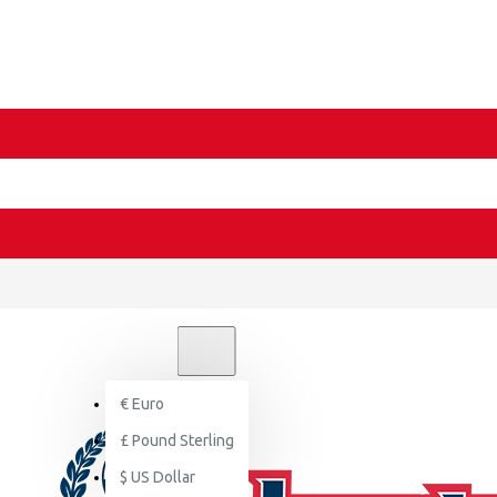
€
EURO
EUR
€
Euro
£
Pound Sterling
$
US Dollar