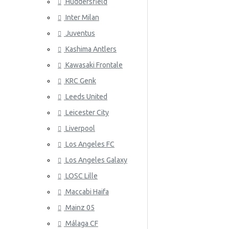
Huddersfield
Wales
Inter Milan
ATLETICO
Juventus
Kashima Antlers
Kawasaki Frontale
KRC Genk
Leeds United
Leicester City
AZ ALKM
Liverpool
Los Angeles FC
Los Angeles Galaxy
LOSC Lille
Maccabi Haifa
Mainz 05
Málaga CF
BAYER 04