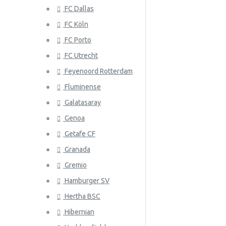
FC Dallas
Serbia
FC Köln
Slovakia
FC Porto
Etelä-Korea
ATLANTA 
FC Utrecht
Espanja
Feyenoord Rotterdam
Fluminense
Ruotsi
Galatasaray
Sveitsi
Genoa
Tunisia
Getafe CF
Granada
ATLÉTICO
Turkki
Gremio
Ukraina
Hamburger SV
Uruguay
Hertha BSC
Venezuela
Hibernian