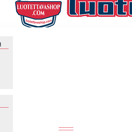
N
Klubeille
Middlesbrough
MIDDLESBROUGH