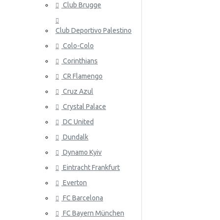
Club Brugge
Norja
Club Deportivo Palestino
Panama
Colo-Colo
Peru
Corinthians
Puola
ATALANT
CR Flamengo
Portugali
Cruz Azul
Crystal Palace
Qatar
DC United
Romania
Dundalk
Venäjä
Dynamo Kyiv
Eintracht Frankfurt
Saudi-Arabia
ATHLETIC
Everton
Skotlanti
FC Barcelona
Senegal
FC Bayern München