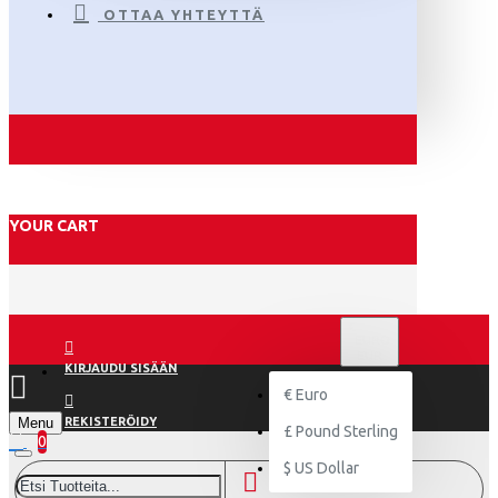
OTTAA YHTEYTTÄ
YOUR CART
€
EURO
EUR
KIRJAUDU SISÄÄN
€
Euro
Menu
REKISTERÖIDY
£
Pound Sterling
0
$
US Dollar