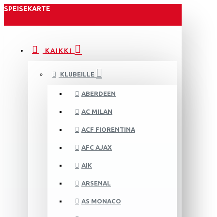
SPEISEKARTE
KAIKKI
KLUBEILLE
ABERDEEN
AC MILAN
ACF FIORENTINA
AFC AJAX
AIK
ARSENAL
AS MONACO