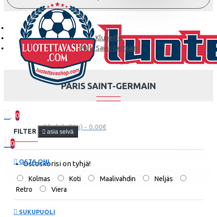
Klubeille
Paris Saint-Germain
PARIS SAINT-GERMAIN
0
0 kohde(tta) - 0.00€
FILTER
asia selvä
0
OSTA OHI
Ostoskorisi on tyhjä!
Kolmas
Koti
Maalivahdin
Neljäs
Retro
Viera
SUKUPUOLI