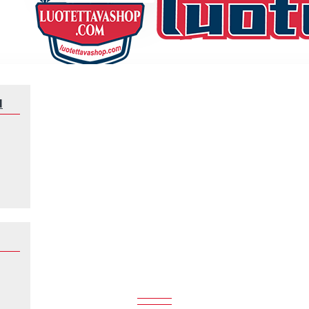
N
Jalkapallomaajoukkue
Puola
PUOLA