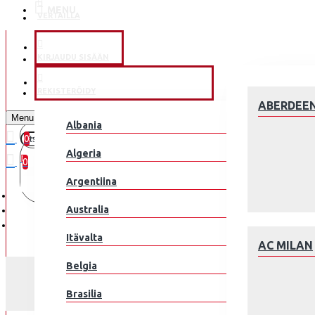
MENU
VERTAILLA
KLUBEILLE
KIRJAUDU SISÄÄN
JALKAPALLOMAAJOUKKUE
REKISTERÖIDY
ABERDEE
Menu
Albania
0
0 kohde(tta) - 0.00€
Algeria
0
Argentiina
Ostoskorisi on tyhjä!
Australia
Itävalta
AC MILAN
Belgia
Brasilia