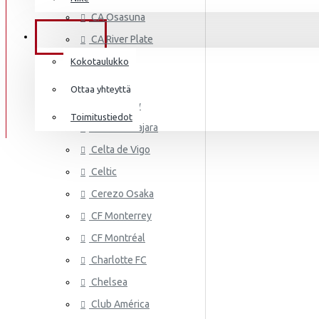
AS MONA
Frenkie de Jong
CA Osasuna
Italia
Lewandowski
TIEDOT
CA River Plate
Norsunluurannikko
Mbappé
Cádiz CF
Kokotaulukko
Jamaika
Cagliari
Donnarumma
Ottaa yhteyttä
Cardiff City
Japani
A.Becker
Toimitustiedot
CD Guadalajara
Yhdysvallat
AS ROMA
Haaland
Celta de Vigo
Mali
Celtic
Cerezo Osaka
Meksiko
CF Monterrey
Marokko
CF Montréal
Alankomaat
Charlotte FC
Uusi-Seelanti
Chelsea
ASTON VI
Club América
Nigeria