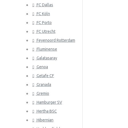
FC Dallas
Serbia
FC Köln
Slovakia
FC Porto
Etelä-Korea
ATLANTA 
FC Utrecht
Espanja
Feyenoord Rotterdam
Fluminense
Ruotsi
Galatasaray
Sveitsi
Genoa
Tunisia
Getafe CF
Granada
ATLÉTICO
Turkki
Gremio
Ukraina
Hamburger SV
Uruguay
Hertha BSC
Venezuela
Hibernian