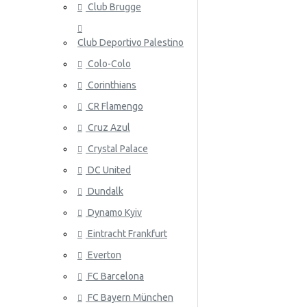
Club Brugge
Norja
Club Deportivo Palestino
Panama
Colo-Colo
Peru
Corinthians
Puola
ATALANT
CR Flamengo
Portugali
Cruz Azul
Crystal Palace
Qatar
DC United
Romania
Dundalk
Venäjä
Dynamo Kyiv
Eintracht Frankfurt
Saudi-Arabia
ATHLETIC
Everton
Skotlanti
FC Barcelona
Senegal
FC Bayern München