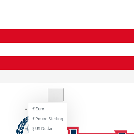
€
EURO
EUR
€
Euro
£
Pound Sterling
$
US Dollar