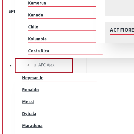
Kamerun
SPEISEKARTE
Kanada
Chile
KLUBEILLE
ACF FIOR
Aberdeen
Kolumbia
AC Milan
Costa Rica
ACF Fiorentina
Kroatia
AFC Ajax
JALKAPALLOILIJAT
AIK
Tšekki
Neymar Jr
Arsenal
Tanska
AFC AJAX
Ronaldo
AS Monaco
Ecuador
Messi
AS Roma
Egypti
Aston Villa
Dybala
Atalanta
EL Salvador
Maradona
Athletic Bilbao