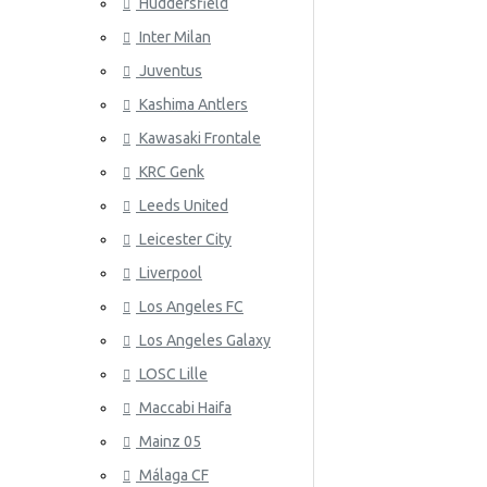
Huddersfield
Wales
Inter Milan
ATLETICO
Juventus
Kashima Antlers
Kawasaki Frontale
KRC Genk
Leeds United
Leicester City
AZ ALKM
Liverpool
Los Angeles FC
Los Angeles Galaxy
LOSC Lille
Maccabi Haifa
Mainz 05
Málaga CF
BAYER 04