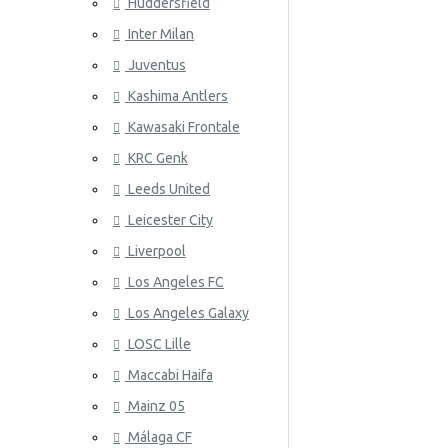
Huddersfield
Wales
Inter Milan
ATLETICO
Juventus
Kashima Antlers
Kawasaki Frontale
KRC Genk
Leeds United
Leicester City
AZ ALKM
Liverpool
Los Angeles FC
Los Angeles Galaxy
LOSC Lille
Maccabi Haifa
Mainz 05
Málaga CF
BAYER 04