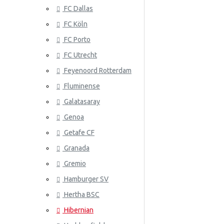
FC Dallas
Serbia
FC Köln
Slovakia
FC Porto
Etelä-Korea
ATLANTA 
FC Utrecht
Espanja
Feyenoord Rotterdam
Fluminense
Ruotsi
Galatasaray
Sveitsi
Genoa
Tunisia
Getafe CF
Granada
ATLÉTICO
Turkki
Gremio
Ukraina
Hamburger SV
Uruguay
Hertha BSC
Venezuela
Hibernian