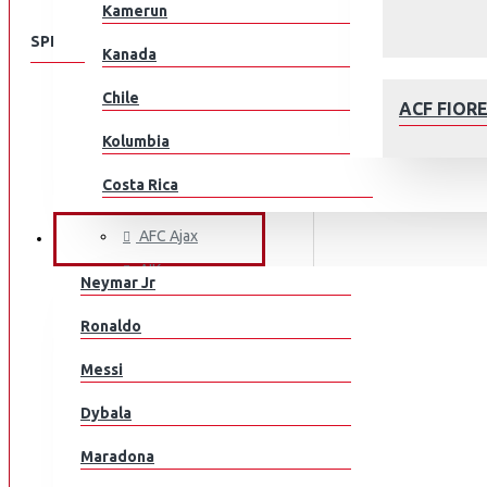
Kamerun
SPEISEKARTE
Kanada
Chile
KLUBEILLE
ACF FIOR
Aberdeen
Kolumbia
AC Milan
Costa Rica
ACF Fiorentina
Kroatia
AFC Ajax
JALKAPALLOILIJAT
AIK
Tšekki
Neymar Jr
Arsenal
Tanska
AFC AJAX
Ronaldo
AS Monaco
Ecuador
Messi
AS Roma
Egypti
Aston Villa
Dybala
Atalanta
EL Salvador
Maradona
Athletic Bilbao