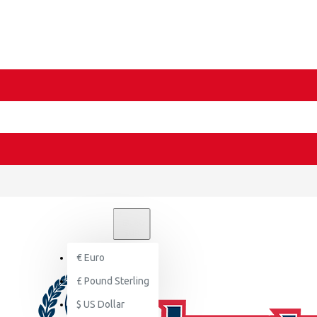
€
EURO
EUR
€
Euro
£
Pound Sterling
$
US Dollar