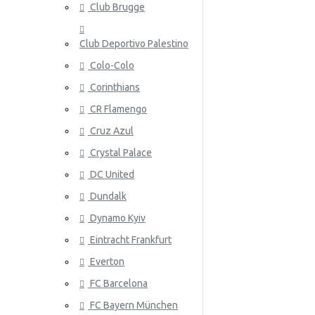
Club Brugge
Norja
Club Deportivo Palestino
Panama
Colo-Colo
Peru
Corinthians
Puola
ATALANT
CR Flamengo
Portugali
Cruz Azul
Crystal Palace
Qatar
DC United
Romania
Dundalk
Venäjä
Dynamo Kyiv
Eintracht Frankfurt
Saudi-Arabia
ATHLETIC
Everton
Skotlanti
FC Barcelona
Senegal
FC Bayern München