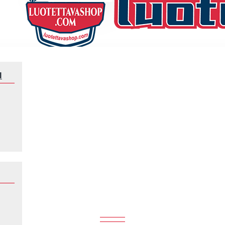
N
Klubeille
Hibernian
HIBERNIAN