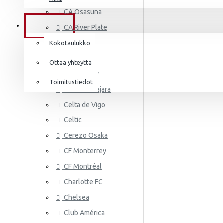
AS MONA
Frenkie de Jong
CA Osasuna
Italia
Lewandowski
TIEDOT
CA River Plate
Norsunluurannikko
Mbappé
Cádiz CF
Kokotaulukko
Jamaika
Cagliari
Donnarumma
Ottaa yhteyttä
Cardiff City
Japani
A.Becker
Toimitustiedot
CD Guadalajara
Yhdysvallat
AS ROMA
Haaland
Celta de Vigo
Mali
Celtic
Cerezo Osaka
Meksiko
CF Monterrey
Marokko
CF Montréal
Alankomaat
Charlotte FC
Uusi-Seelanti
Chelsea
ASTON VI
Club América
Nigeria