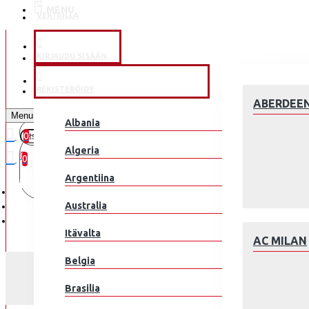
MENU
VERTAILLA
KLUBEILLE
KIRJAUDU SISÄÄN
JALKAPALLOMAAJOUKKUE
REKISTERÖIDY
ABERDEE
Menu
Albania
0
0 kohde(tta) - 0.00€
Algeria
0
Argentiina
Ostoskorisi on tyhjä!
Australia
Itävalta
AC MILAN
Belgia
Brasilia