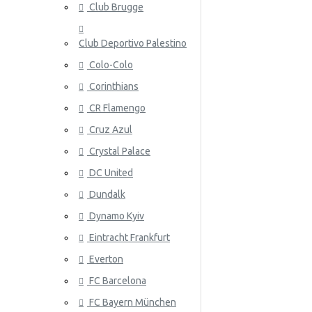
Club Brugge
Norja
Club Deportivo Palestino
Panama
Colo-Colo
Peru
Corinthians
Puola
ATALANT
CR Flamengo
Portugali
Cruz Azul
Crystal Palace
Qatar
DC United
Romania
Dundalk
Venäjä
Dynamo Kyiv
Eintracht Frankfurt
Saudi-Arabia
ATHLETIC
Everton
Skotlanti
FC Barcelona
Senegal
FC Bayern München