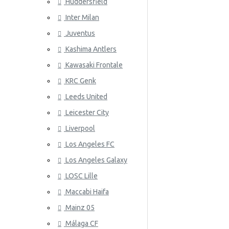
Huddersfield
Wales
Inter Milan
ATLETICO
Juventus
Kashima Antlers
Kawasaki Frontale
KRC Genk
Leeds United
Leicester City
AZ ALKM
Liverpool
Los Angeles FC
Los Angeles Galaxy
LOSC Lille
Maccabi Haifa
Mainz 05
Málaga CF
BAYER 04