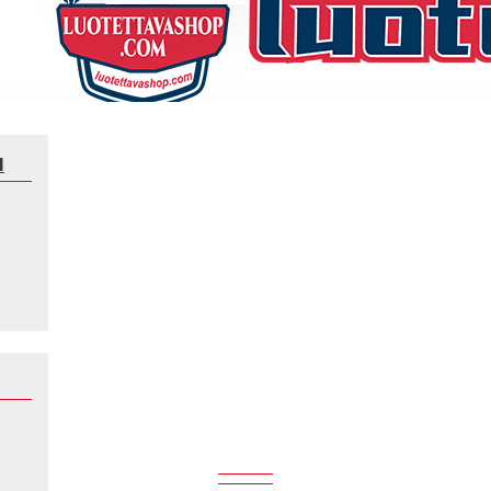
N
Jalkapallomaajoukkue
Norsunluurannikko
NORSUNLUURANNIKKO