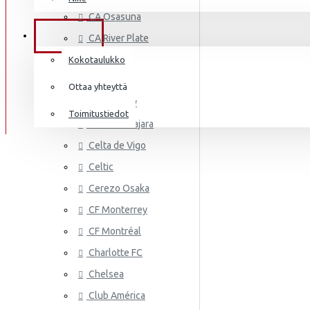
AS MONA
Frenkie de Jong
CA Osasuna
Italia
Lewandowski
TIEDOT
CA River Plate
Norsunluurannikko
Mbappé
Cádiz CF
Kokotaulukko
Jamaika
Cagliari
Donnarumma
Ottaa yhteyttä
Cardiff City
Japani
A.Becker
Toimitustiedot
CD Guadalajara
Yhdysvallat
AS ROMA
Haaland
Celta de Vigo
Mali
Celtic
Cerezo Osaka
Meksiko
CF Monterrey
Marokko
CF Montréal
Alankomaat
Charlotte FC
Uusi-Seelanti
Chelsea
ASTON VI
Club América
Nigeria