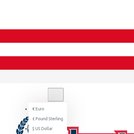
€
EURO
EUR
€
Euro
£
Pound Sterling
$
US Dollar