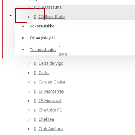
AS MONA
Frenkie de Jong
CA Osasuna
Italia
Lewandowski
TIEDOT
CA River Plate
Norsunluurannikko
Mbappé
Cádiz CF
Kokotaulukko
Jamaika
Cagliari
Donnarumma
Ottaa yhteyttä
Cardiff City
Japani
A.Becker
Toimitustiedot
CD Guadalajara
Yhdysvallat
AS ROMA
Haaland
Celta de Vigo
Mali
Celtic
Cerezo Osaka
Meksiko
CF Monterrey
Marokko
CF Montréal
Alankomaat
Charlotte FC
Uusi-Seelanti
Chelsea
ASTON VI
Club América
Nigeria