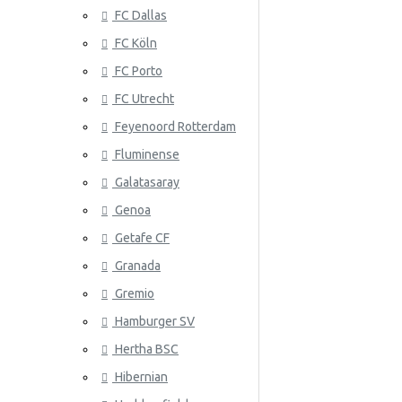
FC Dallas
Serbia
FC Köln
Slovakia
FC Porto
Etelä-Korea
ATLANTA 
FC Utrecht
Espanja
Feyenoord Rotterdam
Fluminense
Ruotsi
Galatasaray
Sveitsi
Genoa
Tunisia
Getafe CF
Granada
ATLÉTICO
Turkki
Gremio
Ukraina
Hamburger SV
Uruguay
Hertha BSC
Venezuela
Hibernian