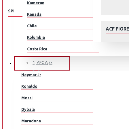
Kamerun
SPEISEKARTE
Kanada
Chile
KLUBEILLE
ACF FIOR
Aberdeen
Kolumbia
AC Milan
Costa Rica
ACF Fiorentina
Kroatia
AFC Ajax
JALKAPALLOILIJAT
AIK
Tšekki
Neymar Jr
Arsenal
Tanska
AFC AJAX
Ronaldo
AS Monaco
Ecuador
Messi
AS Roma
Egypti
Aston Villa
Dybala
Atalanta
EL Salvador
Maradona
Athletic Bilbao