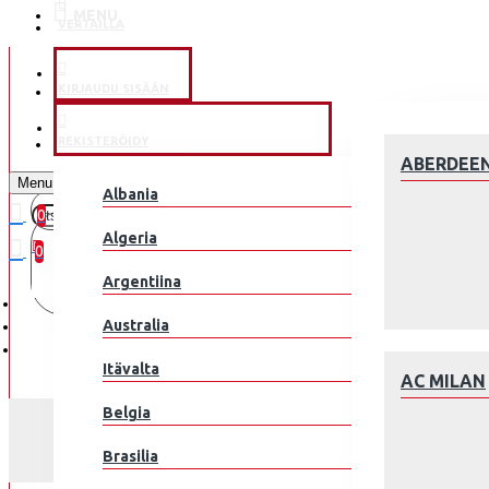
MENU
VERTAILLA
KLUBEILLE
KIRJAUDU SISÄÄN
JALKAPALLOMAAJOUKKUE
REKISTERÖIDY
ABERDEE
Menu
Albania
0
0 kohde(tta) - 0.00€
Algeria
0
Argentiina
Ostoskorisi on tyhjä!
Australia
Itävalta
AC MILAN
Belgia
Brasilia