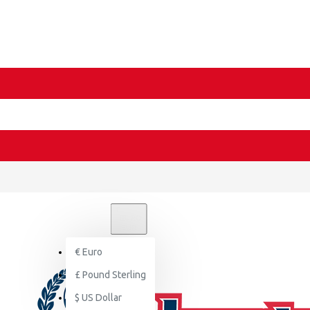
€
EURO
EUR
€
Euro
£
Pound Sterling
$
US Dollar