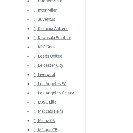
Huddersfield
Wales
Inter Milan
ATLETICO
Juventus
Kashima Antlers
Kawasaki Frontale
KRC Genk
Leeds United
Leicester City
AZ ALKM
Liverpool
Los Angeles FC
Los Angeles Galaxy
LOSC Lille
Maccabi Haifa
Mainz 05
Málaga CF
BAYER 04