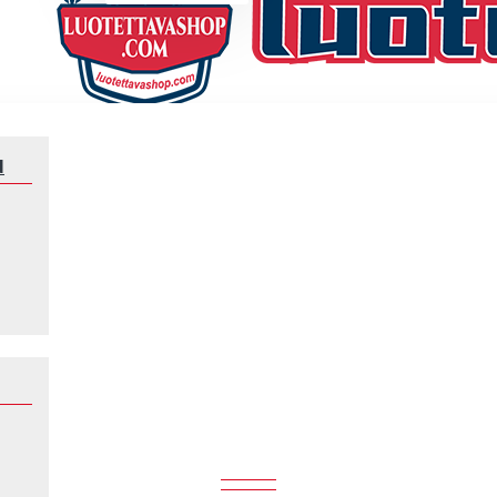
N
Klubeille
Olympique Lyonnais
OLYMPIQUE LYONNAIS