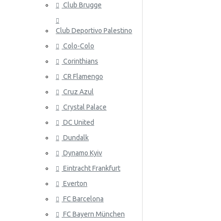
Club Brugge
Norja
Club Deportivo Palestino
Panama
Colo-Colo
Peru
Corinthians
Puola
ATALANT
CR Flamengo
Portugali
Cruz Azul
Crystal Palace
Qatar
DC United
Romania
Dundalk
Venäjä
Dynamo Kyiv
Eintracht Frankfurt
Saudi-Arabia
ATHLETIC
Everton
Skotlanti
FC Barcelona
Senegal
FC Bayern München