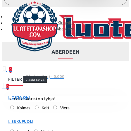
Klubeille
Aberdeen
ABERDEEN
0
0 kohde(tta) - 0.00€
FILTER
asia selvä
0
OSTA OHI
Ostoskorisi on tyhjä!
Kolmas
Koti
Viera
SUKUPUOLI