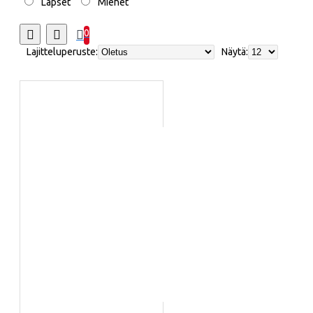
Lapset
Miehet
0
Lajitteluperuste:
Näytä: