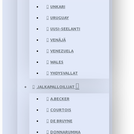
UNKARI
URUGUAY
UUSI-SEELANTI
VENÄJÄ
VENEZUELA
WALES
YHDYSVALLAT
JALKAPALLOILIJAT
A.BECKER
COURTOIS
DE BRUYNE
DONNARUMMA