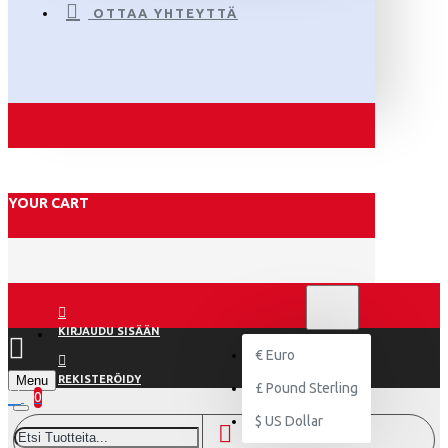
OTTAA YHTEYTTÄ
YOUR CART
€
EURO
EUR
KIRJAUDU SISÄÄN
€
Euro
Menu
REKISTERÖIDY
£
Pound Sterling
0
$
US Dollar