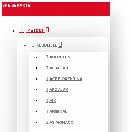
SPEISEKARTE
KAIKKI
KLUBEILLE
ABERDEEN
AC MILAN
ACF FIORENTINA
AFC AJAX
AIK
ARSENAL
AS MONACO