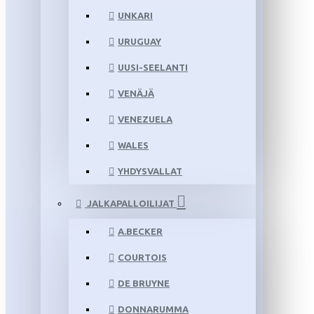
UNKARI
URUGUAY
UUSI-SEELANTI
VENÄJÄ
VENEZUELA
WALES
YHDYSVALLAT
JALKAPALLOILIJAT
A.BECKER
COURTOIS
DE BRUYNE
DONNARUMMA