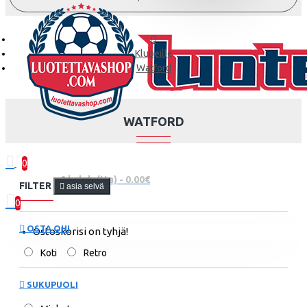
Klubeille
Watford
WATFORD
0
0 kohde(tta) - 0.00€
FILTER
asia selvä
0
OSTA OHI
Ostoskorisi on tyhjä!
Koti
Retro
SUKUPUOLI