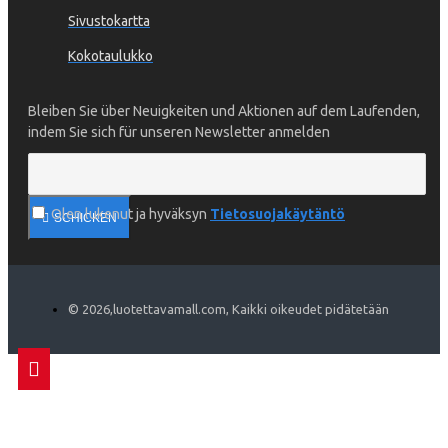
Sivustokartta
Kokotaulukko
Bleiben Sie über Neuigkeiten und Aktionen auf dem Laufenden,
indem Sie sich für unseren Newsletter anmelden
Olen lukenut ja hyväksyn
Tietosuojakäytäntö
SCHICKEN
©
2026
,luotettavamall.com, Kaikki oikeudet pidätetään