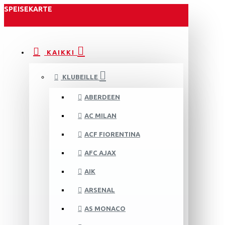
SPEISEKARTE
KAIKKI
KLUBEILLE
ABERDEEN
AC MILAN
ACF FIORENTINA
AFC AJAX
AIK
ARSENAL
AS MONACO