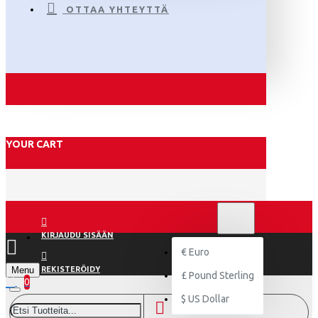
OTTAA YHTEYTTÄ
YOUR CART
€
EURO
EUR
KIRJAUDU SISÄÄN
€
Euro
Menu
REKISTERÖIDY
£
Pound Sterling
0
$
US Dollar