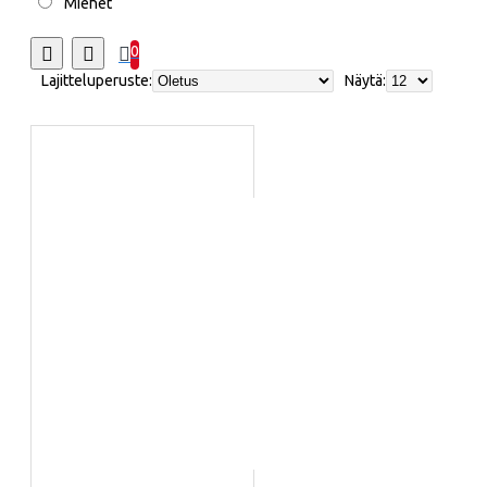
Miehet
0
Lajitteluperuste:
Näytä: