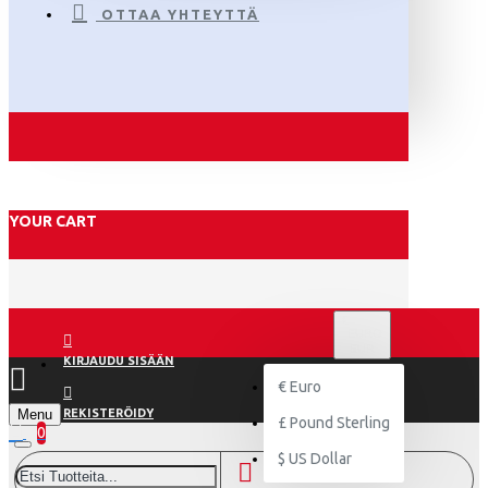
OTTAA YHTEYTTÄ
YOUR CART
€
EURO
EUR
KIRJAUDU SISÄÄN
€
Euro
Menu
REKISTERÖIDY
£
Pound Sterling
0
$
US Dollar