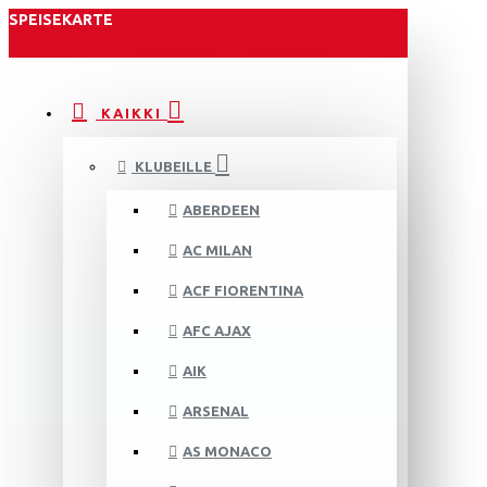
SPEISEKARTE
KAIKKI
KLUBEILLE
ABERDEEN
AC MILAN
ACF FIORENTINA
AFC AJAX
AIK
ARSENAL
AS MONACO