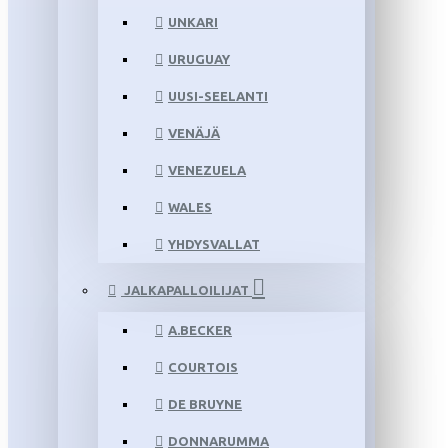
UNKARI
URUGUAY
UUSI-SEELANTI
VENÄJÄ
VENEZUELA
WALES
YHDYSVALLAT
JALKAPALLOILIJAT
A.BECKER
COURTOIS
DE BRUYNE
DONNARUMMA