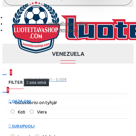
Jalkapallomaajoukkue
Venezuela
VENEZUELA
0
0 kohde(tta) - 0.00€
FILTER
asia selvä
0
OSTA OHI
Ostoskorisi on tyhjä!
Koti
Viera
SUKUPUOLI