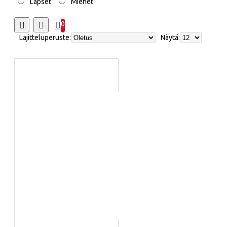
Lapset
Miehet
0
Lajitteluperuste:
Näytä: