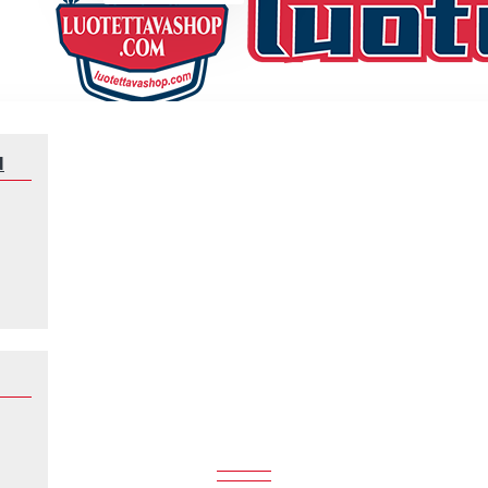
N
Klubeille
Juventus
JUVENTUS