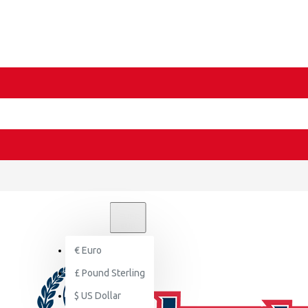
€
EURO
EUR
€
Euro
£
Pound Sterling
$
US Dollar