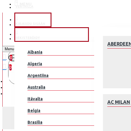
MENU
VERTAILLA
KLUBEILLE
KIRJAUDU SISÄÄN
JALKAPALLOMAAJOUKKUE
REKISTERÖIDY
ABERDEE
Menu
Albania
0
0 kohde(tta) - 0.00€
Algeria
0
Argentiina
Ostoskorisi on tyhjä!
Australia
Itävalta
AC MILAN
Belgia
Brasilia