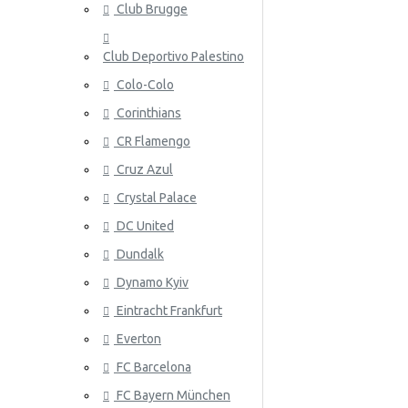
Club Brugge
Norja
Club Deportivo Palestino
Panama
Colo-Colo
Peru
Corinthians
Puola
ATALANT
CR Flamengo
Portugali
Cruz Azul
Crystal Palace
Qatar
DC United
Romania
Dundalk
Venäjä
Dynamo Kyiv
Eintracht Frankfurt
Saudi-Arabia
ATHLETIC
Everton
Skotlanti
FC Barcelona
Senegal
FC Bayern München