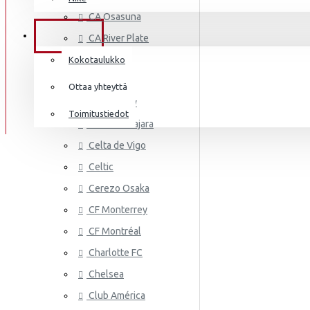
AS MONA
Frenkie de Jong
CA Osasuna
Italia
Lewandowski
TIEDOT
CA River Plate
Norsunluurannikko
Mbappé
Cádiz CF
Kokotaulukko
Jamaika
Cagliari
Donnarumma
Ottaa yhteyttä
Cardiff City
Japani
A.Becker
Toimitustiedot
CD Guadalajara
Yhdysvallat
AS ROMA
Haaland
Celta de Vigo
Mali
Celtic
Cerezo Osaka
Meksiko
CF Monterrey
Marokko
CF Montréal
Alankomaat
Charlotte FC
Uusi-Seelanti
Chelsea
ASTON VI
Club América
Nigeria