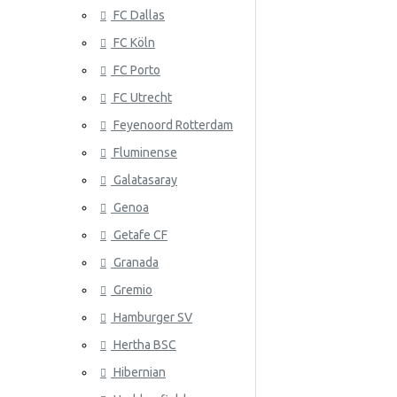
FC Dallas
Serbia
FC Köln
Slovakia
FC Porto
Etelä-Korea
ATLANTA 
FC Utrecht
Espanja
Feyenoord Rotterdam
Fluminense
Ruotsi
Galatasaray
Sveitsi
Genoa
Tunisia
Getafe CF
Granada
ATLÉTICO
Turkki
Gremio
Ukraina
Hamburger SV
Uruguay
Hertha BSC
Venezuela
Hibernian