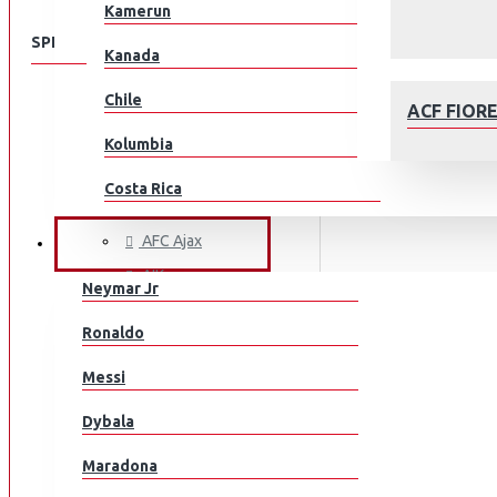
Kamerun
SPEISEKARTE
Kanada
Chile
KLUBEILLE
ACF FIOR
Aberdeen
Kolumbia
AC Milan
Costa Rica
ACF Fiorentina
Kroatia
AFC Ajax
JALKAPALLOILIJAT
AIK
Tšekki
Neymar Jr
Arsenal
Tanska
AFC AJAX
Ronaldo
AS Monaco
Ecuador
Messi
AS Roma
Egypti
Aston Villa
Dybala
Atalanta
EL Salvador
Maradona
Athletic Bilbao