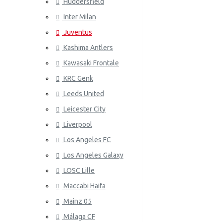
Huddersfield
Wales
Inter Milan
ATLETICO
Juventus
Kashima Antlers
Kawasaki Frontale
KRC Genk
Leeds United
Leicester City
AZ ALKM
Liverpool
Los Angeles FC
Los Angeles Galaxy
LOSC Lille
Maccabi Haifa
Mainz 05
Málaga CF
BAYER 04