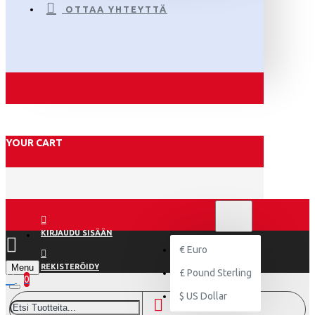
OTTAA YHTEYTTÄ
YOUR CART
€
EURO
EUR
KIRJAUDU SISÄÄN
€
Euro
Menu
REKISTERÖIDY
£
Pound Sterling
0
$
US Dollar