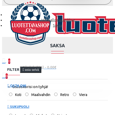
Jalkapallomaajoukkue
Saksa
SAKSA
0
0 kohde(tta) - 0.00€
FILTER
asia selvä
0
OSTA OHI
Ostoskorisi on tyhjä!
Koti
Maalivahdin
Retro
Viera
SUKUPUOLI