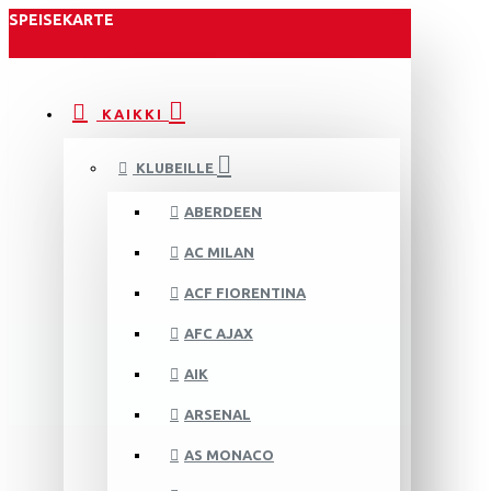
SPEISEKARTE
KAIKKI
KLUBEILLE
ABERDEEN
AC MILAN
ACF FIORENTINA
AFC AJAX
AIK
ARSENAL
AS MONACO