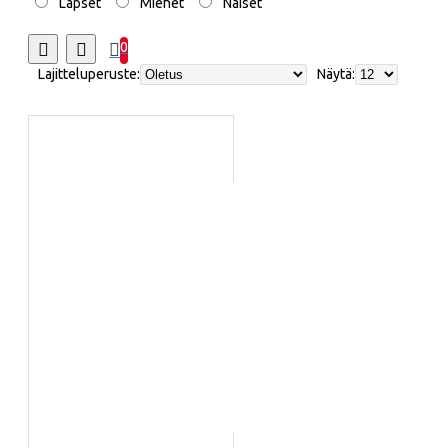
Lapset
Miehet
Naiset
0
Lajitteluperuste:
Näytä: