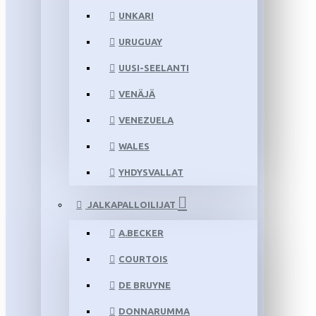
UNKARI
URUGUAY
UUSI-SEELANTI
VENÄJÄ
VENEZUELA
WALES
YHDYSVALLAT
JALKAPALLOILIJAT
A.BECKER
COURTOIS
DE BRUYNE
DONNARUMMA