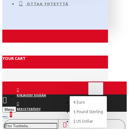
OTTAA YHTEYTTÄ
YOUR CART
€
EURO
EUR
KIRJAUDU SISÄÄN
€
Euro
Menu
REKISTERÖIDY
£
Pound Sterling
0
$
US Dollar