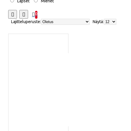
Lapset
Miehet
0
Lajitteluperuste:
Näytä: