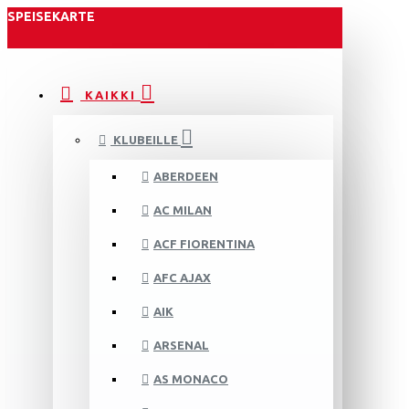
SPEISEKARTE
KAIKKI
KLUBEILLE
ABERDEEN
AC MILAN
ACF FIORENTINA
AFC AJAX
AIK
ARSENAL
AS MONACO