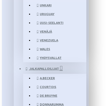
UNKARI
URUGUAY
UUSI-SEELANTI
VENÄJÄ
VENEZUELA
WALES
YHDYSVALLAT
JALKAPALLOILIJAT
A.BECKER
COURTOIS
DE BRUYNE
DONNARUMMA