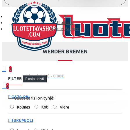
Klubeille
Werder Bremen
WERDER BREMEN
0
0 kohde(tta) - 0.00€
FILTER
asia selvä
0
OSTA OHI
Ostoskorisi on tyhjä!
Kolmas
Koti
Viera
SUKUPUOLI