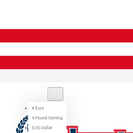
€
EURO
EUR
€
Euro
£
Pound Sterling
$
US Dollar