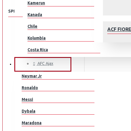
Kamerun
SPEISEKARTE
Kanada
Chile
KLUBEILLE
ACF FIOR
Aberdeen
Kolumbia
AC Milan
Costa Rica
ACF Fiorentina
Kroatia
AFC Ajax
JALKAPALLOILIJAT
AIK
Tšekki
Neymar Jr
Arsenal
Tanska
AFC AJAX
Ronaldo
AS Monaco
Ecuador
Messi
AS Roma
Egypti
Aston Villa
Dybala
Atalanta
EL Salvador
Maradona
Athletic Bilbao