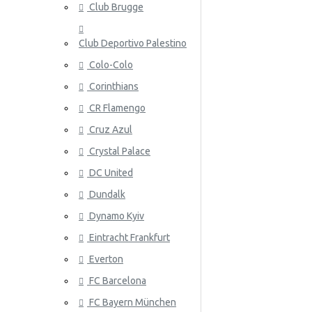
Club Brugge
Norja
Club Deportivo Palestino
Panama
Colo-Colo
Peru
Corinthians
Puola
ATALANT
CR Flamengo
Portugali
Cruz Azul
Crystal Palace
Qatar
DC United
Romania
Dundalk
Venäjä
Dynamo Kyiv
Eintracht Frankfurt
Saudi-Arabia
ATHLETIC
Everton
Skotlanti
FC Barcelona
Senegal
FC Bayern München