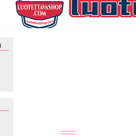
N
Klubeille
Charlotte FC
CHARLOTTE FC