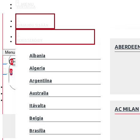
MENU
VERTAILLA
KLUBEILLE
KIRJAUDU SISÄÄN
JALKAPALLOMAAJOUKKUE
REKISTERÖIDY
ABERDEE
Menu
Albania
0
0 kohde(tta) - 0.00€
Algeria
0
Argentiina
Ostoskorisi on tyhjä!
Australia
Itävalta
AC MILAN
Belgia
Brasilia