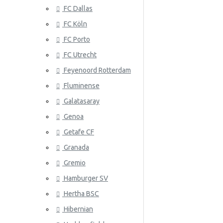
FC Dallas
Serbia
FC Köln
Slovakia
FC Porto
Etelä-Korea
ATLANTA 
FC Utrecht
Espanja
Feyenoord Rotterdam
Fluminense
Ruotsi
Galatasaray
Sveitsi
Genoa
Tunisia
Getafe CF
Granada
ATLÉTICO
Turkki
Gremio
Ukraina
Hamburger SV
Uruguay
Hertha BSC
Venezuela
Hibernian