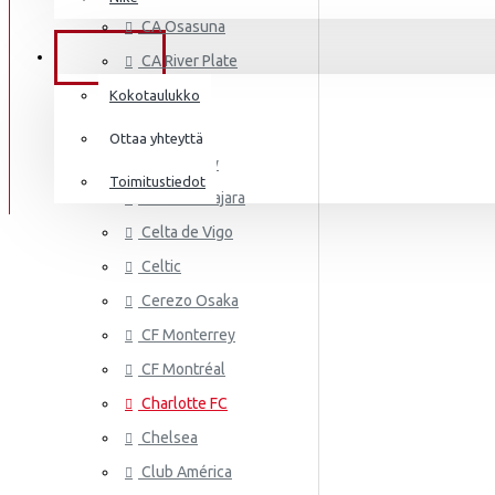
AS MONA
Frenkie de Jong
CA Osasuna
Italia
Lewandowski
TIEDOT
CA River Plate
Norsunluurannikko
Mbappé
Cádiz CF
Kokotaulukko
Jamaika
Cagliari
Donnarumma
Ottaa yhteyttä
Cardiff City
Japani
A.Becker
Toimitustiedot
CD Guadalajara
Yhdysvallat
AS ROMA
Haaland
Celta de Vigo
Mali
Celtic
Cerezo Osaka
Meksiko
CF Monterrey
Marokko
CF Montréal
Alankomaat
Charlotte FC
Uusi-Seelanti
Chelsea
ASTON VI
Club América
Nigeria