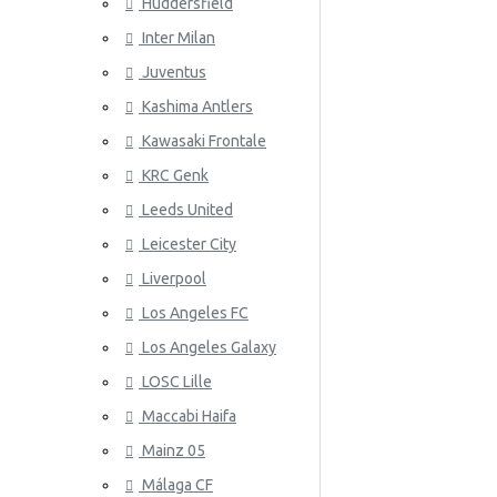
Huddersfield
Wales
Inter Milan
ATLETICO
Juventus
Kashima Antlers
Kawasaki Frontale
KRC Genk
Leeds United
Leicester City
AZ ALKM
Liverpool
Los Angeles FC
Los Angeles Galaxy
LOSC Lille
Maccabi Haifa
Mainz 05
Málaga CF
BAYER 04