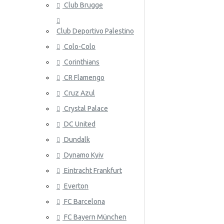
Club Brugge
Norja
Club Deportivo Palestino
Panama
Colo-Colo
Peru
Corinthians
Puola
ATALANT
CR Flamengo
Portugali
Cruz Azul
Crystal Palace
Qatar
DC United
Romania
Dundalk
Venäjä
Dynamo Kyiv
Eintracht Frankfurt
Saudi-Arabia
ATHLETIC
Everton
Skotlanti
FC Barcelona
Senegal
FC Bayern München