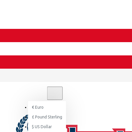
€
EURO
EUR
€
Euro
£
Pound Sterling
$
US Dollar