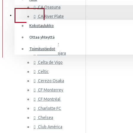
AS MONA
Frenkie de Jong
CA Osasuna
Italia
Lewandowski
TIEDOT
CA River Plate
Norsunluurannikko
Mbappé
Cádiz CF
Kokotaulukko
Jamaika
Cagliari
Donnarumma
Ottaa yhteyttä
Cardiff City
Japani
A.Becker
Toimitustiedot
CD Guadalajara
Yhdysvallat
AS ROMA
Haaland
Celta de Vigo
Mali
Celtic
Cerezo Osaka
Meksiko
CF Monterrey
Marokko
CF Montréal
Alankomaat
Charlotte FC
Uusi-Seelanti
Chelsea
ASTON VI
Club América
Nigeria