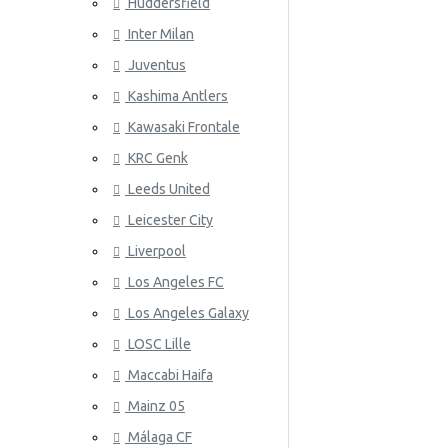
Huddersfield
Wales
Inter Milan
ATLETICO
Juventus
Kashima Antlers
Kawasaki Frontale
KRC Genk
Leeds United
Leicester City
AZ ALKM
Liverpool
Los Angeles FC
Los Angeles Galaxy
LOSC Lille
Maccabi Haifa
Mainz 05
Málaga CF
BAYER 04