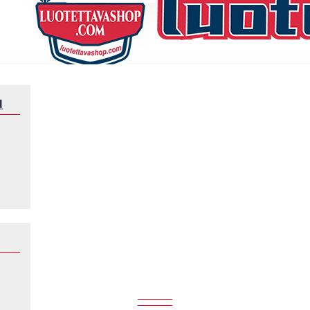
N
Klubeille
ACF Fiorentina
ACF FIORENTINA