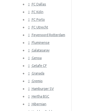
FC Dallas
Serbia
FC Köln
Slovakia
FC Porto
Etelä-Korea
ATLANTA 
FC Utrecht
Espanja
Feyenoord Rotterdam
Fluminense
Ruotsi
Galatasaray
Sveitsi
Genoa
Tunisia
Getafe CF
Granada
ATLÉTICO
Turkki
Gremio
Ukraina
Hamburger SV
Uruguay
Hertha BSC
Venezuela
Hibernian