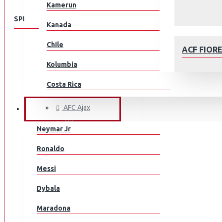
Kamerun
SPEISEKARTE
Kanada
Chile
KLUBEILLE
ACF FIOR
Aberdeen
Kolumbia
AC Milan
Costa Rica
ACF Fiorentina
Kroatia
AFC Ajax
JALKAPALLOILIJAT
AIK
Tšekki
Neymar Jr
Arsenal
Tanska
AFC AJAX
Ronaldo
AS Monaco
Ecuador
Messi
AS Roma
Egypti
Aston Villa
Dybala
Atalanta
EL Salvador
Maradona
Athletic Bilbao