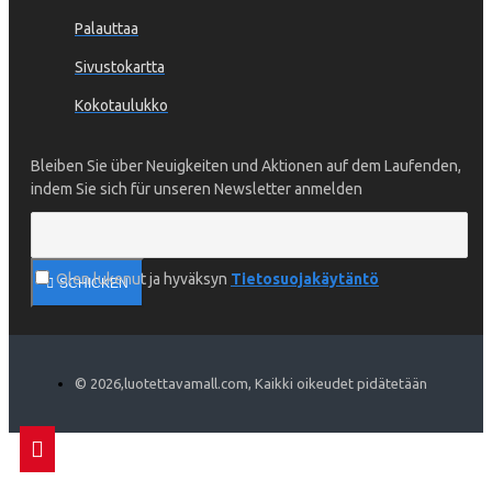
Palauttaa
Sivustokartta
Kokotaulukko
Bleiben Sie über Neuigkeiten und Aktionen auf dem Laufenden,
indem Sie sich für unseren Newsletter anmelden
Olen lukenut ja hyväksyn
Tietosuojakäytäntö
SCHICKEN
©
2026
,luotettavamall.com, Kaikki oikeudet pidätetään