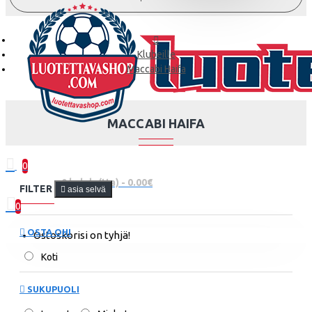
Klubeille
Maccabi Haifa
MACCABI HAIFA
0
0 kohde(tta) - 0.00€
FILTER
asia selvä
0
OSTA OHI
Ostoskorisi on tyhjä!
Koti
SUKUPUOLI