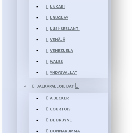
UNKARI
URUGUAY
UUSI-SEELANTI
VENÄJÄ
VENEZUELA
WALES
YHDYSVALLAT
JALKAPALLOILIJAT
A.BECKER
COURTOIS
DE BRUYNE
DONNARUMMA