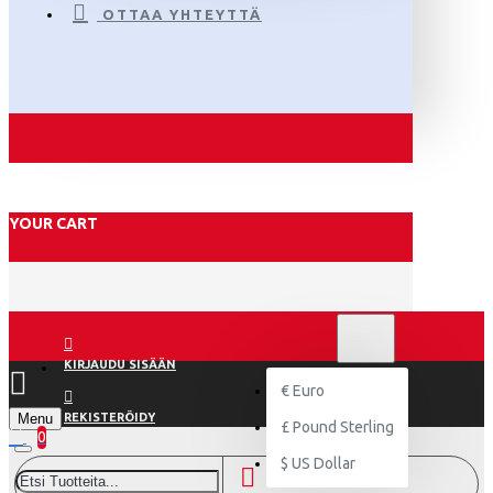
OTTAA YHTEYTTÄ
YOUR CART
€
EURO
EUR
KIRJAUDU SISÄÄN
€
Euro
Menu
REKISTERÖIDY
£
Pound Sterling
0
$
US Dollar