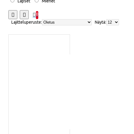
Lapset
Miehet
0
Lajitteluperuste:
Näytä: