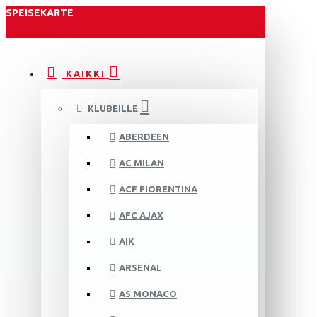
SPEISEKARTE
KAIKKI
KLUBEILLE
ABERDEEN
AC MILAN
ACF FIORENTINA
AFC AJAX
AIK
ARSENAL
AS MONACO