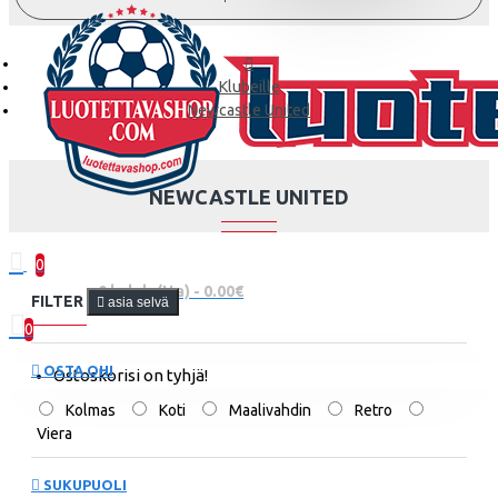
Klubeille
Newcastle United
NEWCASTLE UNITED
0
0 kohde(tta) - 0.00€
FILTER
asia selvä
0
OSTA OHI
Ostoskorisi on tyhjä!
Kolmas
Koti
Maalivahdin
Retro
Viera
SUKUPUOLI