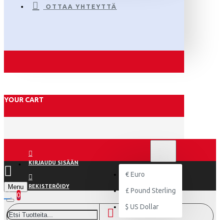
OTTAA YHTEYTTÄ
YOUR CART
€
EURO
EUR
KIRJAUDU SISÄÄN
€
Euro
Menu
REKISTERÖIDY
£
Pound Sterling
0
$
US Dollar