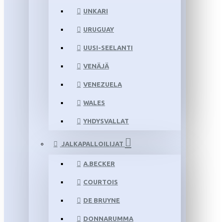
UNKARI
URUGUAY
UUSI-SEELANTI
VENÄJÄ
VENEZUELA
WALES
YHDYSVALLAT
JALKAPALLOILIJAT
A.BECKER
COURTOIS
DE BRUYNE
DONNARUMMA