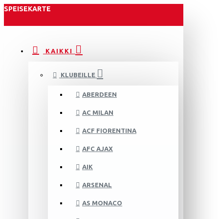
SPEISEKARTE
KAIKKI
KLUBEILLE
ABERDEEN
AC MILAN
ACF FIORENTINA
AFC AJAX
AIK
ARSENAL
AS MONACO