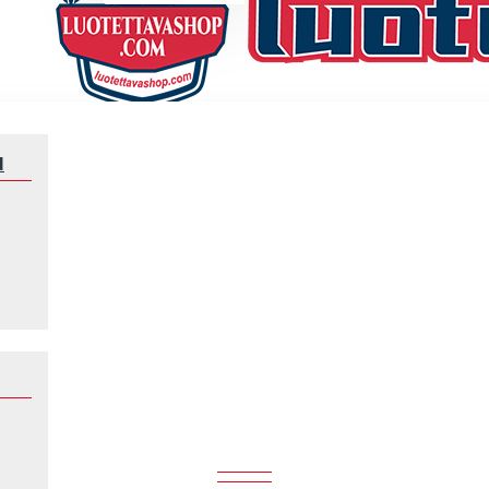
N
Jalkapalloilijat
Messi
MESSI