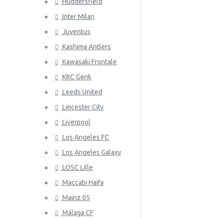
Huddersfield
Wales
Inter Milan
ATLETICO
Juventus
Kashima Antlers
Kawasaki Frontale
KRC Genk
Leeds United
Leicester City
AZ ALKM
Liverpool
Los Angeles FC
Los Angeles Galaxy
LOSC Lille
Maccabi Haifa
Mainz 05
Málaga CF
BAYER 04