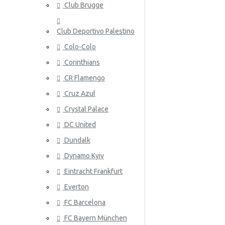
Club Brugge
Norja
Club Deportivo Palestino
Panama
Colo-Colo
Peru
Corinthians
Puola
ATALANT
CR Flamengo
Portugali
Cruz Azul
Crystal Palace
Qatar
DC United
Romania
Dundalk
Venäjä
Dynamo Kyiv
Eintracht Frankfurt
Saudi-Arabia
ATHLETIC
Everton
Skotlanti
FC Barcelona
Senegal
FC Bayern München