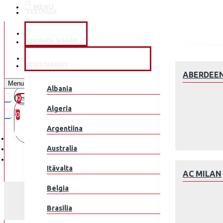
MENU
VERTAILLA
KLUBEILLE
KIRJAUDU SISÄÄN
JALKAPALLOMAAJOUKKUE
REKISTERÖIDY
ABERDEE
Menu
Albania
0
0 kohde(tta) - 0.00€
Algeria
0
Argentiina
Ostoskorisi on tyhjä!
Australia
Itävalta
AC MILAN
Belgia
Brasilia