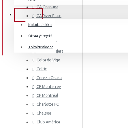
AS MONA
Frenkie de Jong
CA Osasuna
Italia
Lewandowski
TIEDOT
CA River Plate
Norsunluurannikko
Mbappé
Cádiz CF
Kokotaulukko
Jamaika
Cagliari
Donnarumma
Ottaa yhteyttä
Cardiff City
Japani
A.Becker
Toimitustiedot
CD Guadalajara
Yhdysvallat
AS ROMA
Haaland
Celta de Vigo
Mali
Celtic
Cerezo Osaka
Meksiko
CF Monterrey
Marokko
CF Montréal
Alankomaat
Charlotte FC
Uusi-Seelanti
Chelsea
ASTON VI
Club América
Nigeria