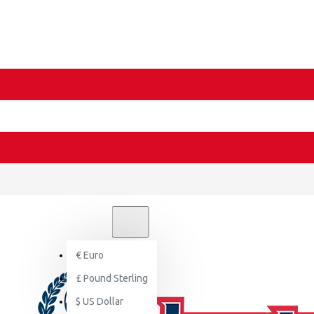
€
EURO
EUR
€
Euro
£
Pound Sterling
$
US Dollar