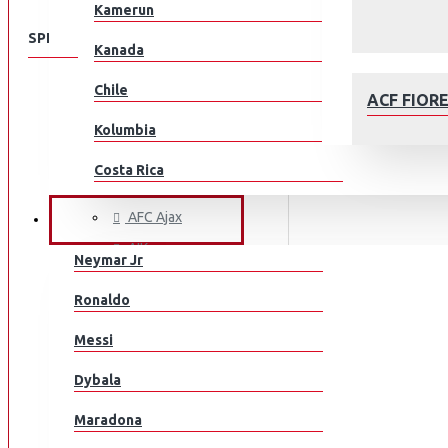
Kamerun
SPEISEKARTE
Kanada
Chile
KLUBEILLE
ACF FIOR
Aberdeen
Kolumbia
AC Milan
Costa Rica
ACF Fiorentina
Kroatia
AFC Ajax
JALKAPALLOILIJAT
AIK
Tšekki
Neymar Jr
Arsenal
Tanska
AFC AJAX
Ronaldo
AS Monaco
Ecuador
Messi
AS Roma
Egypti
Aston Villa
Dybala
Atalanta
EL Salvador
Maradona
Athletic Bilbao