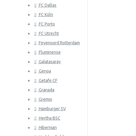
FC Dallas
Serbia
FC Köln
Slovakia
FC Porto
Etelä-Korea
ATLANTA 
FC Utrecht
Espanja
Feyenoord Rotterdam
Fluminense
Ruotsi
Galatasaray
Sveitsi
Genoa
Tunisia
Getafe CF
Granada
ATLÉTICO
Turkki
Gremio
Ukraina
Hamburger SV
Uruguay
Hertha BSC
Venezuela
Hibernian