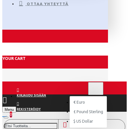
OTTAA YHTEYTTÄ
YOUR CART
€
EURO
EUR
KIRJAUDU SISÄÄN
€
Euro
Menu
REKISTERÖIDY
£
Pound Sterling
0
$
US Dollar