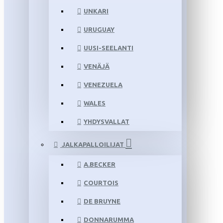
UNKARI
URUGUAY
UUSI-SEELANTI
VENÄJÄ
VENEZUELA
WALES
YHDYSVALLAT
JALKAPALLOILIJAT
A.BECKER
COURTOIS
DE BRUYNE
DONNARUMMA