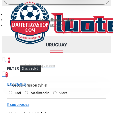
Jalkapallomaajoukkue
Uruguay
URUGUAY
0
0 kohde(tta) - 0.00€
FILTER
asia selvä
0
OSTA OHI
Ostoskorisi on tyhjä!
Koti
Maalivahdin
Viera
SUKUPUOLI