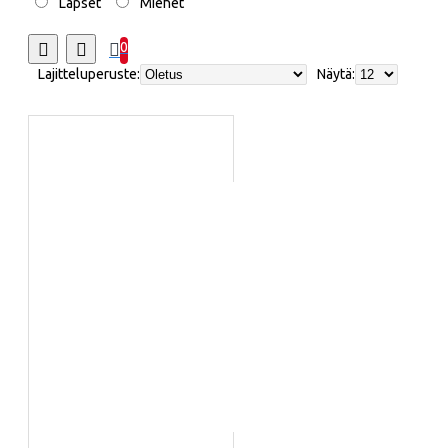
Lapset
Miehet
0
Lajitteluperuste:
Näytä: