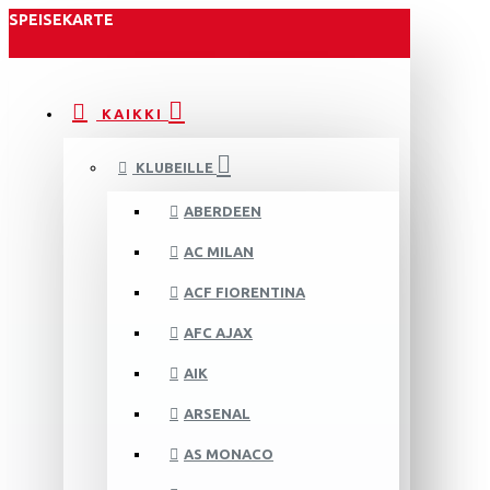
SPEISEKARTE
KAIKKI
KLUBEILLE
ABERDEEN
AC MILAN
ACF FIORENTINA
AFC AJAX
AIK
ARSENAL
AS MONACO