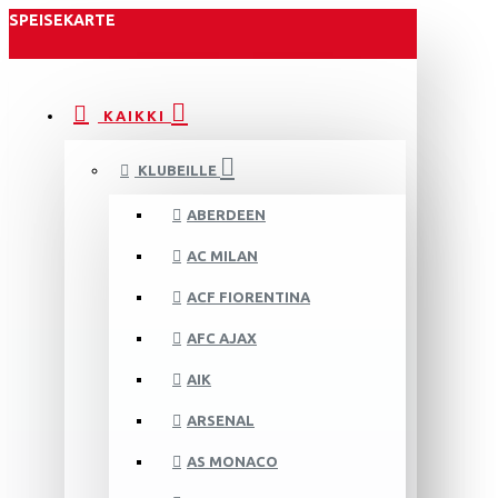
SPEISEKARTE
KAIKKI
KLUBEILLE
ABERDEEN
AC MILAN
ACF FIORENTINA
AFC AJAX
AIK
ARSENAL
AS MONACO