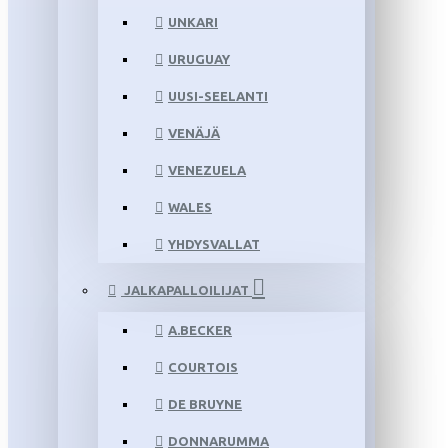
UNKARI
URUGUAY
UUSI-SEELANTI
VENÄJÄ
VENEZUELA
WALES
YHDYSVALLAT
JALKAPALLOILIJAT
A.BECKER
COURTOIS
DE BRUYNE
DONNARUMMA