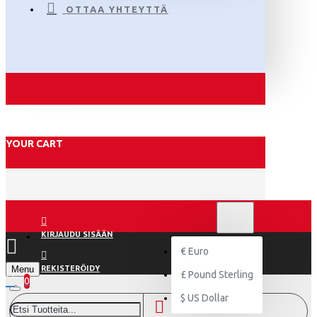
OTTAA YHTEYTTÄ
YOUR CART
€
EURO
EUR
KIRJAUDU SISÄÄN
€
Euro
Menu
REKISTERÖIDY
£
Pound Sterling
0
$
US Dollar