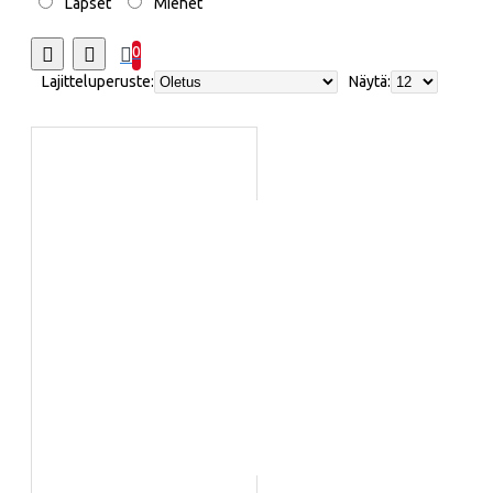
Lapset
Miehet
0
Lajitteluperuste:
Näytä: