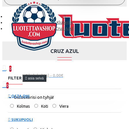
Klubeille
Cruz Azul
CRUZ AZUL
0
0 kohde(tta) - 0.00€
FILTER
asia selvä
0
OSTA OHI
Ostoskorisi on tyhjä!
Kolmas
Koti
Viera
SUKUPUOLI