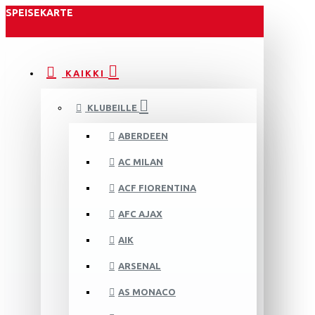
SPEISEKARTE
KAIKKI
KLUBEILLE
ABERDEEN
AC MILAN
ACF FIORENTINA
AFC AJAX
AIK
ARSENAL
AS MONACO