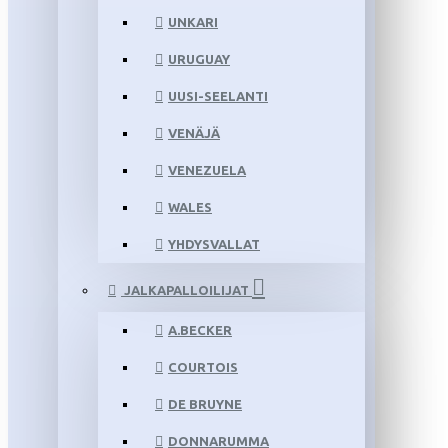
UNKARI
URUGUAY
UUSI-SEELANTI
VENÄJÄ
VENEZUELA
WALES
YHDYSVALLAT
JALKAPALLOILIJAT
A.BECKER
COURTOIS
DE BRUYNE
DONNARUMMA