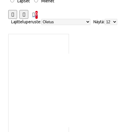
Lapset
Miehet
0
Lajitteluperuste:
Näytä: