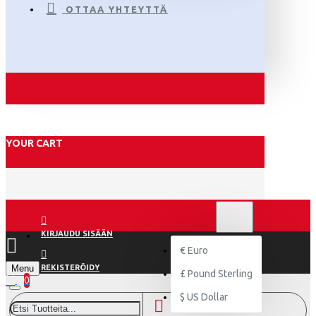
OTTAA YHTEYTTÄ
YOUR CART
€
EURO
EUR
KIRJAUDU SISÄÄN
€
Euro
Menu
REKISTERÖIDY
£
Pound Sterling
0
$
US Dollar