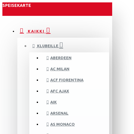
SPEISEKARTE
KAIKKI
KLUBEILLE
ABERDEEN
AC MILAN
ACF FIORENTINA
AFC AJAX
AIK
ARSENAL
AS MONACO