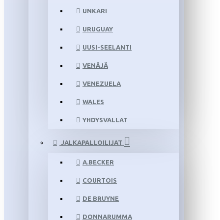
UNKARI
URUGUAY
UUSI-SEELANTI
VENÄJÄ
VENEZUELA
WALES
YHDYSVALLAT
JALKAPALLOILIJAT
A.BECKER
COURTOIS
DE BRUYNE
DONNARUMMA