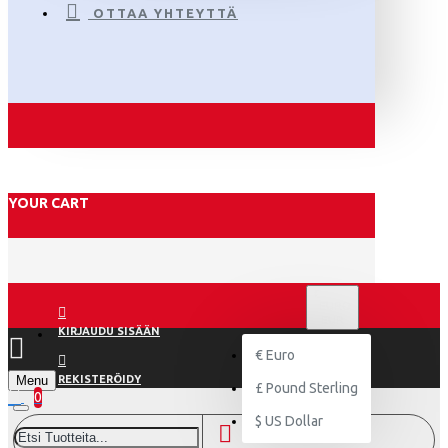
OTTAA YHTEYTTÄ
YOUR CART
€
EURO
EUR
KIRJAUDU SISÄÄN
€
Euro
Menu
REKISTERÖIDY
£
Pound Sterling
0
$
US Dollar