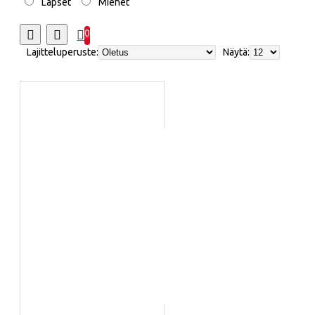
Lapset
Miehet
0
Lajitteluperuste:
Näytä: