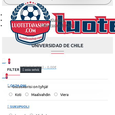
Klubeille
Universidad de Chile
UNIVERSIDAD DE CHILE
0
0 kohde(tta) - 0.00€
FILTER
asia selvä
0
OSTA OHI
Ostoskorisi on tyhjä!
Koti
Maalivahdin
Viera
SUKUPUOLI