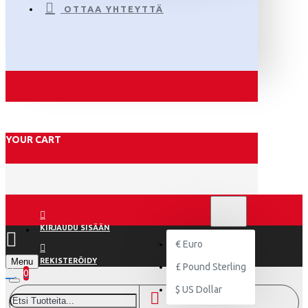
OTTAA YHTEYTTÄ
YOUR CART
€
EURO
EUR
KIRJAUDU SISÄÄN
€
Euro
Menu
REKISTERÖIDY
£
Pound Sterling
0
$
US Dollar