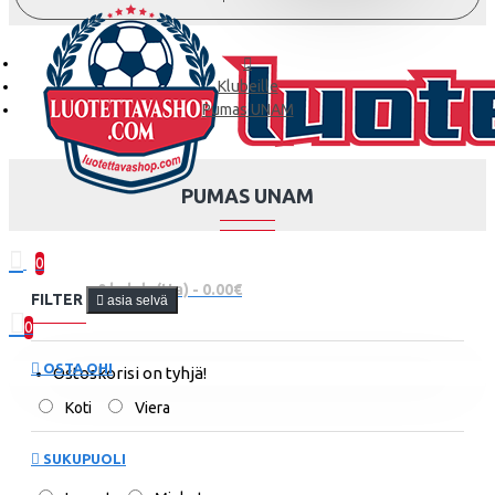
Klubeille
Pumas UNAM
PUMAS UNAM
0
0 kohde(tta) - 0.00€
FILTER
asia selvä
0
OSTA OHI
Ostoskorisi on tyhjä!
Koti
Viera
SUKUPUOLI