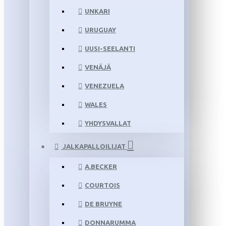
UNKARI
URUGUAY
UUSI-SEELANTI
VENÄJÄ
VENEZUELA
WALES
YHDYSVALLAT
JALKAPALLOILIJAT
A.BECKER
COURTOIS
DE BRUYNE
DONNARUMMA