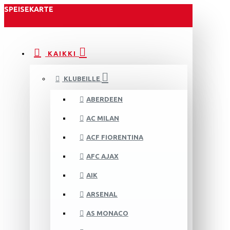
SPEISEKARTE
KAIKKI
KLUBEILLE
ABERDEEN
AC MILAN
ACF FIORENTINA
AFC AJAX
AIK
ARSENAL
AS MONACO