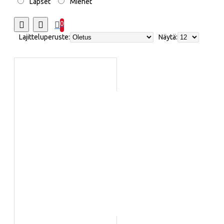
Lapset
Miehet
0
Lajitteluperuste:
Näytä: