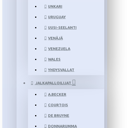
UNKARI
URUGUAY
UUSI-SEELANTI
VENÄJÄ
VENEZUELA
WALES
YHDYSVALLAT
JALKAPALLOILIJAT
A.BECKER
COURTOIS
DE BRUYNE
DONNARUMMA