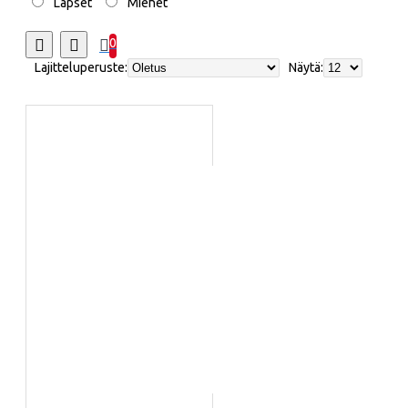
Lapset
Miehet
0
Lajitteluperuste:
Näytä: