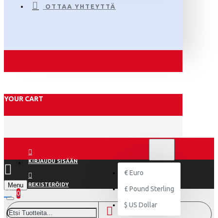
OTTAA YHTEYTTÄ
YOUR CART
€
EURO
EUR
KIRJAUDU SISÄÄN
€
Euro
Menu
REKISTERÖIDY
£
Pound Sterling
0
$
US Dollar