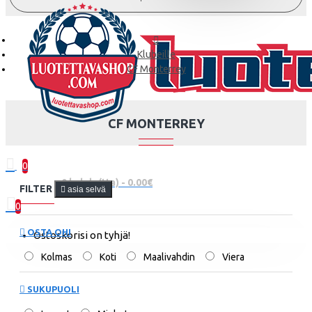
Klubeille
CF Monterrey
CF MONTERREY
0
0 kohde(tta) - 0.00€
FILTER
asia selvä
0
OSTA OHI
Ostoskorisi on tyhjä!
Kolmas
Koti
Maalivahdin
Viera
SUKUPUOLI