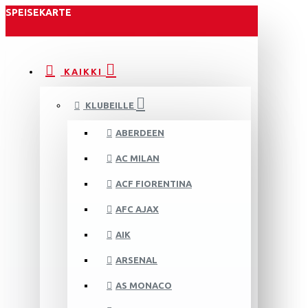
SPEISEKARTE
KAIKKI
KLUBEILLE
ABERDEEN
AC MILAN
ACF FIORENTINA
AFC AJAX
AIK
ARSENAL
AS MONACO