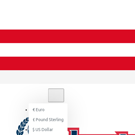
€
EURO
EUR
€
Euro
£
Pound Sterling
$
US Dollar