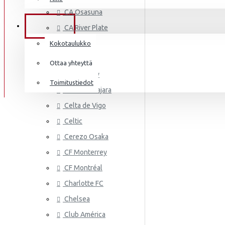
AS MONA
Frenkie de Jong
CA Osasuna
Italia
Lewandowski
TIEDOT
CA River Plate
Norsunluurannikko
Mbappé
Cádiz CF
Kokotaulukko
Jamaika
Cagliari
Donnarumma
Ottaa yhteyttä
Cardiff City
Japani
A.Becker
Toimitustiedot
CD Guadalajara
Yhdysvallat
AS ROMA
Haaland
Celta de Vigo
Mali
Celtic
Cerezo Osaka
Meksiko
CF Monterrey
Marokko
CF Montréal
Alankomaat
Charlotte FC
Uusi-Seelanti
Chelsea
ASTON VI
Club América
Nigeria