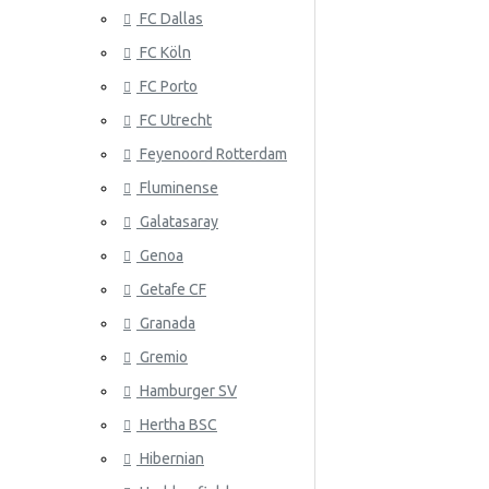
FC Dallas
Serbia
FC Köln
Slovakia
FC Porto
Etelä-Korea
ATLANTA 
FC Utrecht
Espanja
Feyenoord Rotterdam
Fluminense
Ruotsi
Galatasaray
Sveitsi
Genoa
Tunisia
Getafe CF
Granada
ATLÉTICO
Turkki
Gremio
Ukraina
Hamburger SV
Uruguay
Hertha BSC
Venezuela
Hibernian