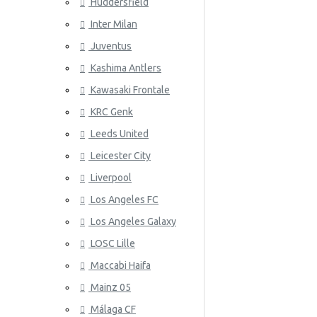
Huddersfield
Wales
Inter Milan
ATLETICO
Juventus
Kashima Antlers
Kawasaki Frontale
KRC Genk
Leeds United
Leicester City
AZ ALKM
Liverpool
Los Angeles FC
Los Angeles Galaxy
LOSC Lille
Maccabi Haifa
Mainz 05
Málaga CF
BAYER 04