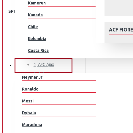
Kamerun
SPEISEKARTE
Kanada
Chile
KLUBEILLE
ACF FIOR
Aberdeen
Kolumbia
AC Milan
Costa Rica
ACF Fiorentina
Kroatia
AFC Ajax
JALKAPALLOILIJAT
AIK
Tšekki
Neymar Jr
Arsenal
Tanska
AFC AJAX
Ronaldo
AS Monaco
Ecuador
Messi
AS Roma
Egypti
Aston Villa
Dybala
Atalanta
EL Salvador
Maradona
Athletic Bilbao