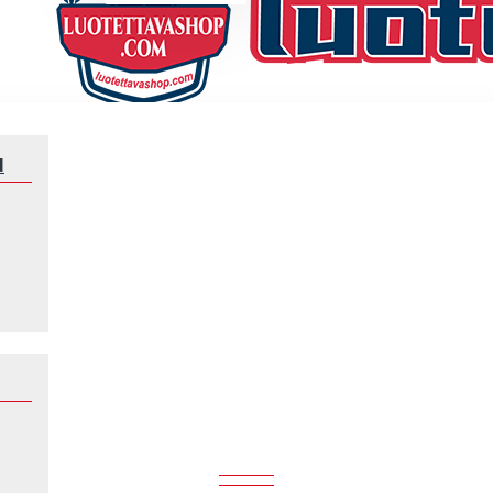
N
Jalkapalloilijat
Modrić
MODRIĆ