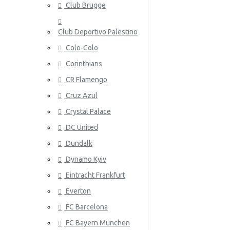
Club Brugge
Norja
Club Deportivo Palestino
Panama
Colo-Colo
Peru
Corinthians
Puola
ATALANT
CR Flamengo
Portugali
Cruz Azul
Crystal Palace
Qatar
DC United
Romania
Dundalk
Venäjä
Dynamo Kyiv
Eintracht Frankfurt
Saudi-Arabia
ATHLETIC
Everton
Skotlanti
FC Barcelona
Senegal
FC Bayern München