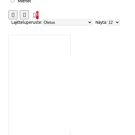
Miehet
0
Lajitteluperuste:
Näytä: