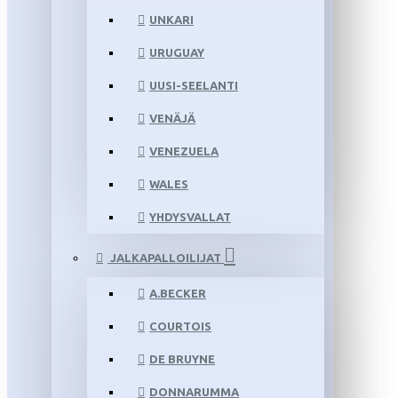
UNKARI
URUGUAY
UUSI-SEELANTI
VENÄJÄ
VENEZUELA
WALES
YHDYSVALLAT
JALKAPALLOILIJAT
A.BECKER
COURTOIS
DE BRUYNE
DONNARUMMA