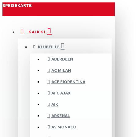
SPEISEKARTE
KAIKKI
KLUBEILLE
ABERDEEN
AC MILAN
ACF FIORENTINA
AFC AJAX
AIK
ARSENAL
AS MONACO