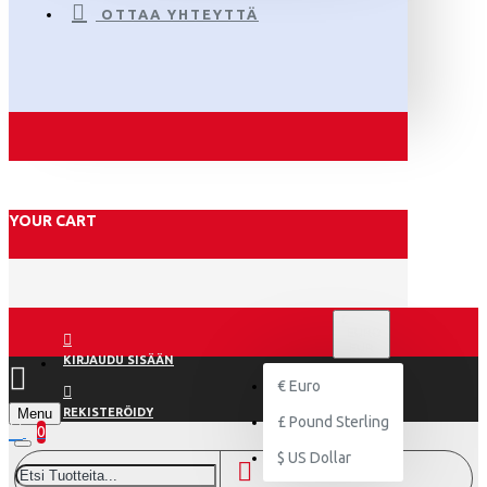
OTTAA YHTEYTTÄ
YOUR CART
€
EURO
EUR
KIRJAUDU SISÄÄN
€
Euro
Menu
REKISTERÖIDY
£
Pound Sterling
0
$
US Dollar