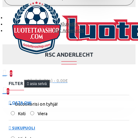
Klubeille
RSC Anderlecht
RSC ANDERLECHT
0
0 kohde(tta) - 0.00€
FILTER
asia selvä
0
OSTA OHI
Ostoskorisi on tyhjä!
Koti
Viera
SUKUPUOLI