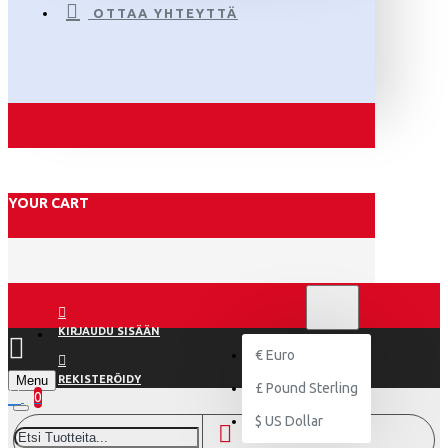
OTTAA YHTEYTTÄ
YOUR CART
€
EURO
EUR
KIRJAUDU SISÄÄN
€
Euro
Menu
REKISTERÖIDY
£
Pound Sterling
0
$
US Dollar