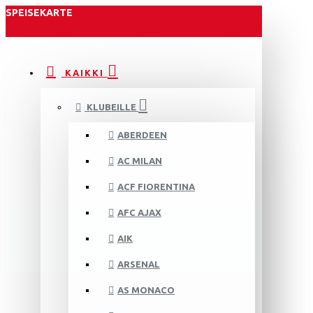
SPEISEKARTE
KAIKKI
KLUBEILLE
ABERDEEN
AC MILAN
ACF FIORENTINA
AFC AJAX
AIK
ARSENAL
AS MONACO