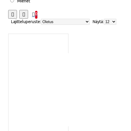
Miehet
0
Lajitteluperuste:
Näytä: