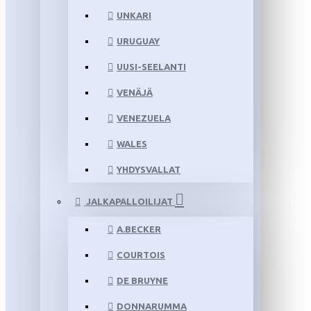
UNKARI
URUGUAY
UUSI-SEELANTI
VENÄJÄ
VENEZUELA
WALES
YHDYSVALLAT
JALKAPALLOILIJAT
A.BECKER
COURTOIS
DE BRUYNE
DONNARUMMA