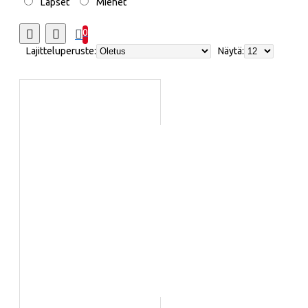
Lapset
Miehet
0
Lajitteluperuste:
Näytä: