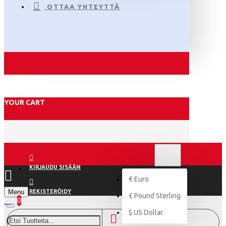
OTTAA YHTEYTTÄ
YOUR CART
€
EURO
EUR
KIRJAUDU SISÄÄN
€
Euro
Menu
REKISTERÖIDY
£
Pound Sterling
0
$
US Dollar