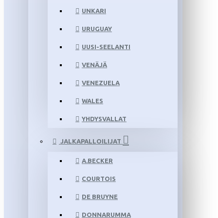
UNKARI
URUGUAY
UUSI-SEELANTI
VENÄJÄ
VENEZUELA
WALES
YHDYSVALLAT
JALKAPALLOILIJAT
A.BECKER
COURTOIS
DE BRUYNE
DONNARUMMA