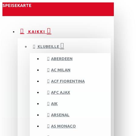
SPEISEKARTE
KAIKKI
KLUBEILLE
ABERDEEN
AC MILAN
ACF FIORENTINA
AFC AJAX
AIK
ARSENAL
AS MONACO