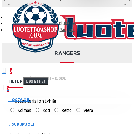
Klubeille
Rangers
RANGERS
0
0 kohde(tta) - 0.00€
FILTER
asia selvä
0
OSTA OHI
Ostoskorisi on tyhjä!
Kolmas
Koti
Retro
Viera
SUKUPUOLI