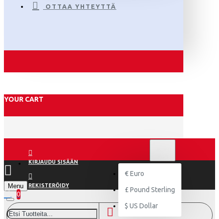
OTTAA YHTEYTTÄ
YOUR CART
€
EURO
EUR
KIRJAUDU SISÄÄN
€
Euro
Menu
REKISTERÖIDY
£
Pound Sterling
0
$
US Dollar