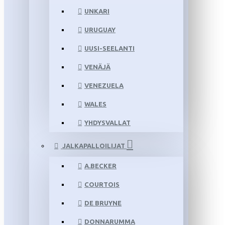
UNKARI
URUGUAY
UUSI-SEELANTI
VENÄJÄ
VENEZUELA
WALES
YHDYSVALLAT
JALKAPALLOILIJAT
A.BECKER
COURTOIS
DE BRUYNE
DONNARUMMA