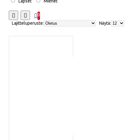
Lapset
Miehet
0
Lajitteluperuste:
Näytä: