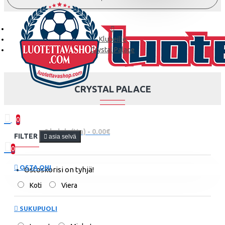
Klubeille
Crystal Palace
CRYSTAL PALACE
0
0 kohde(tta) - 0.00€
FILTER
asia selvä
0
OSTA OHI
Ostoskorisi on tyhjä!
Koti
Viera
SUKUPUOLI