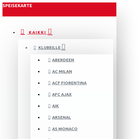
SPEISEKARTE
KAIKKI
KLUBEILLE
ABERDEEN
AC MILAN
ACF FIORENTINA
AFC AJAX
AIK
ARSENAL
AS MONACO