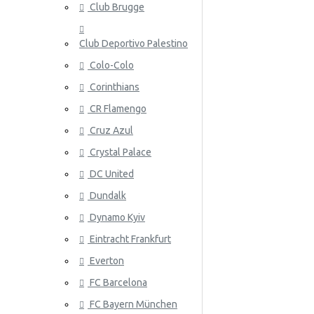
Club Brugge
Norja
Club Deportivo Palestino
Panama
Colo-Colo
Peru
Corinthians
Puola
ATALANT
CR Flamengo
Portugali
Cruz Azul
Crystal Palace
Qatar
DC United
Romania
Dundalk
Venäjä
Dynamo Kyiv
Eintracht Frankfurt
Saudi-Arabia
ATHLETIC
Everton
Skotlanti
FC Barcelona
Senegal
FC Bayern München