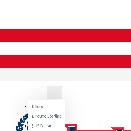
€
EURO
EUR
€
Euro
£
Pound Sterling
$
US Dollar