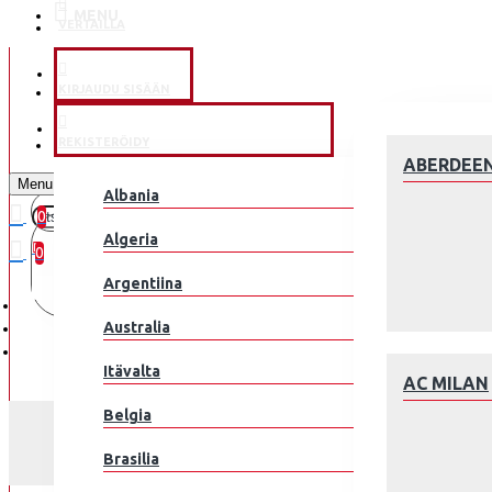
MENU
VERTAILLA
KLUBEILLE
KIRJAUDU SISÄÄN
JALKAPALLOMAAJOUKKUE
REKISTERÖIDY
ABERDEE
Menu
Albania
0
0 kohde(tta) - 0.00€
Algeria
0
Argentiina
Ostoskorisi on tyhjä!
Australia
Itävalta
AC MILAN
Belgia
Brasilia