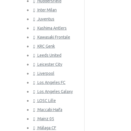
Huddersfield
Wales
Inter Milan
ATLETICO
Juventus
Kashima Antlers
Kawasaki Frontale
KRC Genk
Leeds United
Leicester City
AZ ALKM
Liverpool
Los Angeles FC
Los Angeles Galaxy
LOSC Lille
Maccabi Haifa
Mainz 05
Málaga CF
BAYER 04