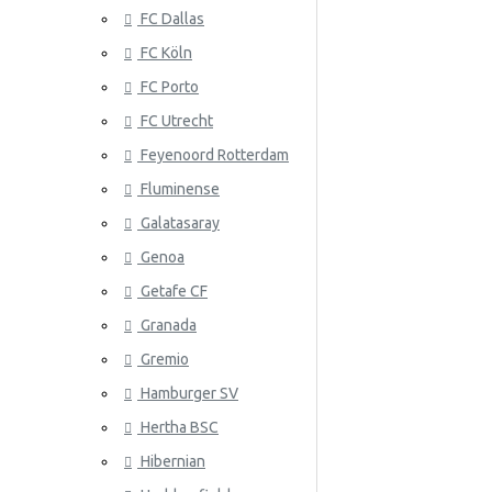
FC Dallas
Serbia
FC Köln
Slovakia
FC Porto
Etelä-Korea
ATLANTA 
FC Utrecht
Espanja
Feyenoord Rotterdam
Fluminense
Ruotsi
Galatasaray
Sveitsi
Genoa
Tunisia
Getafe CF
Granada
ATLÉTICO
Turkki
Gremio
Ukraina
Hamburger SV
Uruguay
Hertha BSC
Venezuela
Hibernian