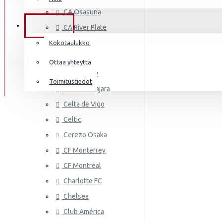
AS MONA
Frenkie de Jong
CA Osasuna
Italia
Lewandowski
TIEDOT
CA River Plate
Norsunluurannikko
Mbappé
Cádiz CF
Kokotaulukko
Jamaika
Cagliari
Donnarumma
Ottaa yhteyttä
Cardiff City
Japani
A.Becker
Toimitustiedot
CD Guadalajara
Yhdysvallat
AS ROMA
Haaland
Celta de Vigo
Mali
Celtic
Cerezo Osaka
Meksiko
CF Monterrey
Marokko
CF Montréal
Alankomaat
Charlotte FC
Uusi-Seelanti
Chelsea
ASTON VI
Club América
Nigeria