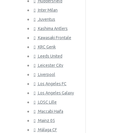
Huddersfield
Wales
Inter Milan
ATLETICO
Juventus
Kashima Antlers
Kawasaki Frontale
KRC Genk
Leeds United
Leicester City
AZ ALKM
Liverpool
Los Angeles FC
Los Angeles Galaxy
LOSC Lille
Maccabi Haifa
Mainz 05
Málaga CF
BAYER 04