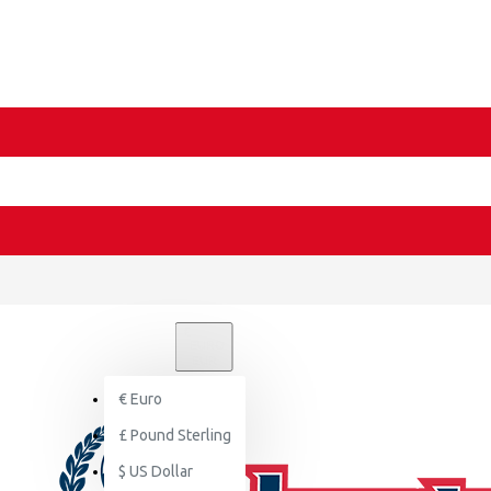
€
EURO
EUR
€
Euro
£
Pound Sterling
$
US Dollar