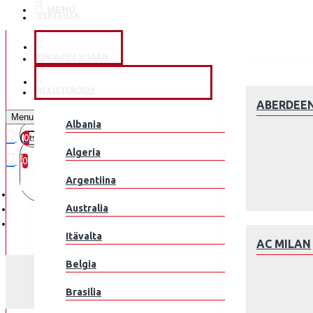
MENU
VERTAILLA
KLUBEILLE
KIRJAUDU SISÄÄN
JALKAPALLOMAAJOUKKUE
REKISTERÖIDY
ABERDEE
Menu
Albania
0
0 kohde(tta) - 0.00€
Algeria
0
Argentiina
Ostoskorisi on tyhjä!
Australia
Itävalta
AC MILAN
Belgia
Brasilia