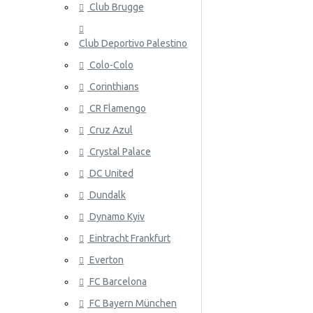
Club Brugge
Norja
Club Deportivo Palestino
Panama
Colo-Colo
Peru
Corinthians
Puola
ATALANT
CR Flamengo
Portugali
Cruz Azul
Crystal Palace
Qatar
DC United
Romania
Dundalk
Venäjä
Dynamo Kyiv
Eintracht Frankfurt
Saudi-Arabia
ATHLETIC
Everton
Skotlanti
FC Barcelona
Senegal
FC Bayern München