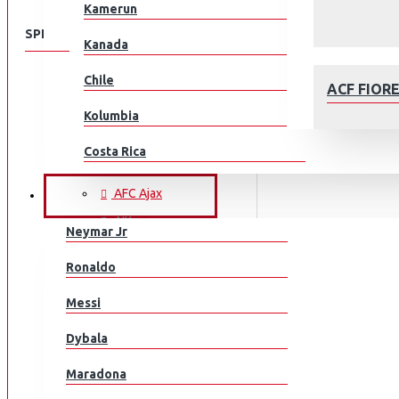
Kamerun
SPEISEKARTE
Kanada
Chile
KLUBEILLE
ACF FIOR
Aberdeen
Kolumbia
AC Milan
Costa Rica
ACF Fiorentina
Kroatia
AFC Ajax
JALKAPALLOILIJAT
AIK
Tšekki
Neymar Jr
Arsenal
Tanska
AFC AJAX
Ronaldo
AS Monaco
Ecuador
Messi
AS Roma
Egypti
Aston Villa
Dybala
Atalanta
EL Salvador
Maradona
Athletic Bilbao