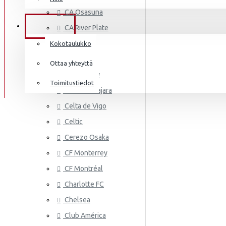
AS MONA
Frenkie de Jong
CA Osasuna
Italia
Lewandowski
TIEDOT
CA River Plate
Norsunluurannikko
Mbappé
Cádiz CF
Kokotaulukko
Jamaika
Cagliari
Donnarumma
Ottaa yhteyttä
Cardiff City
Japani
A.Becker
Toimitustiedot
CD Guadalajara
Yhdysvallat
AS ROMA
Haaland
Celta de Vigo
Mali
Celtic
Cerezo Osaka
Meksiko
CF Monterrey
Marokko
CF Montréal
Alankomaat
Charlotte FC
Uusi-Seelanti
Chelsea
ASTON VI
Club América
Nigeria