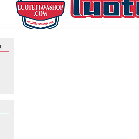
N
Klubeille
AFC Ajax
AFC AJAX