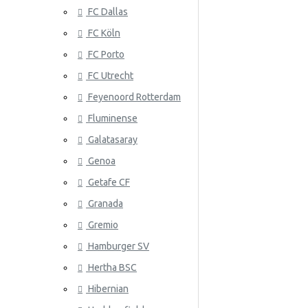
FC Dallas
Serbia
FC Köln
Slovakia
FC Porto
Etelä-Korea
ATLANTA 
FC Utrecht
Espanja
Feyenoord Rotterdam
Fluminense
Ruotsi
Galatasaray
Sveitsi
Genoa
Tunisia
Getafe CF
Granada
ATLÉTICO
Turkki
Gremio
Ukraina
Hamburger SV
Uruguay
Hertha BSC
Venezuela
Hibernian