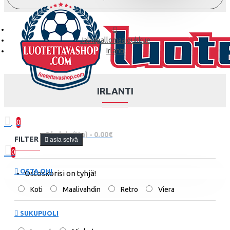
Jalkapallomaajoukkue
Irlanti
IRLANTI
0
0 kohde(tta) - 0.00€
FILTER
asia selvä
0
OSTA OHI
Ostoskorisi on tyhjä!
Koti
Maalivahdin
Retro
Viera
SUKUPUOLI