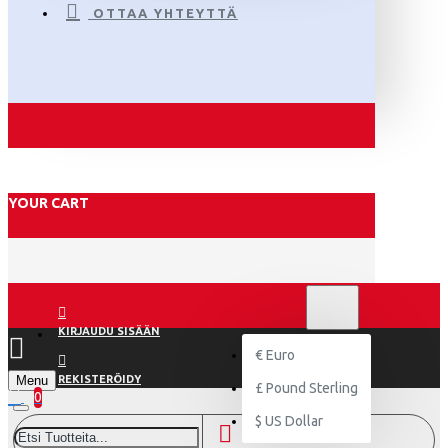
OTTAA YHTEYTTÄ
YOUR CART
€
EURO
EUR
KIRJAUDU SISÄÄN
€
Euro
Menu
REKISTERÖIDY
£
Pound Sterling
0
$
US Dollar