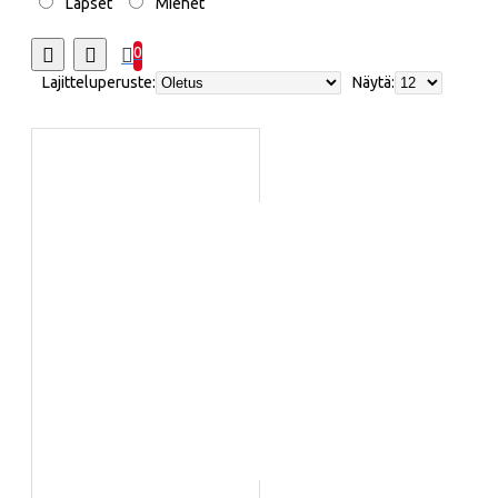
Lapset
Miehet
0
Lajitteluperuste:
Näytä: