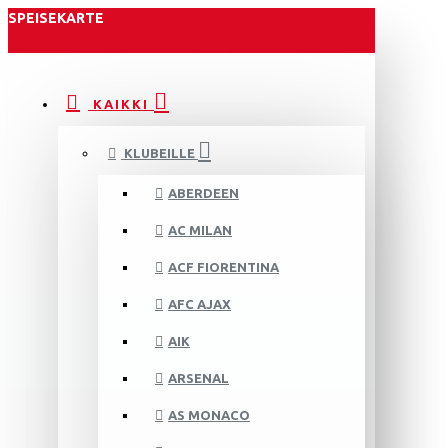
SPEISEKARTE
KAIKKI
KLUBEILLE
ABERDEEN
AC MILAN
ACF FIORENTINA
AFC AJAX
AIK
ARSENAL
AS MONACO