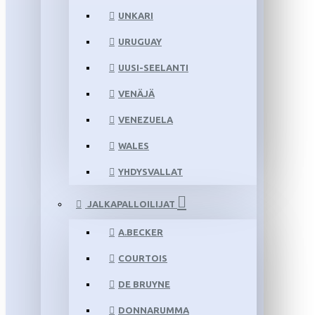
UNKARI
URUGUAY
UUSI-SEELANTI
VENÄJÄ
VENEZUELA
WALES
YHDYSVALLAT
JALKAPALLOILIJAT
A.BECKER
COURTOIS
DE BRUYNE
DONNARUMMA