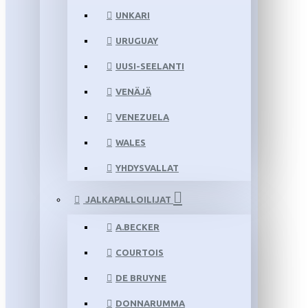
UNKARI
URUGUAY
UUSI-SEELANTI
VENÄJÄ
VENEZUELA
WALES
YHDYSVALLAT
JALKAPALLOILIJAT
A.BECKER
COURTOIS
DE BRUYNE
DONNARUMMA