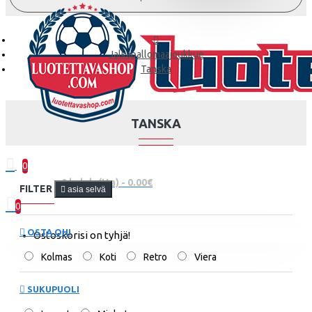
Jalkapallomaajoukkue
Tanska
TANSKA
0
0 kohde(tta) - 0.00€
FILTER
asia selvä
0
OSTA OHI
Ostoskorisi on tyhjä!
Kolmas
Koti
Retro
Viera
SUKUPUOLI