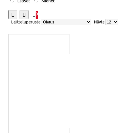
Lapset
Miehet
0
Lajitteluperuste:
Näytä: