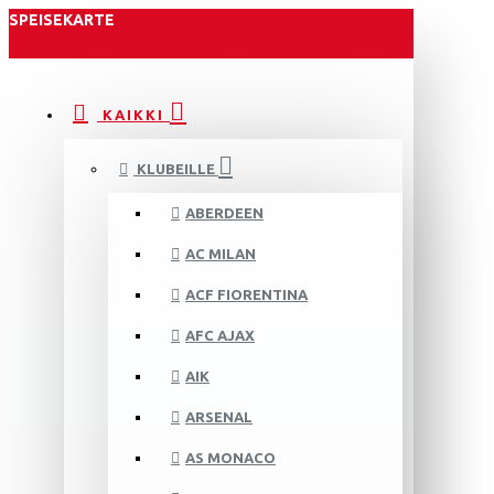
SPEISEKARTE
KAIKKI
KLUBEILLE
ABERDEEN
AC MILAN
ACF FIORENTINA
AFC AJAX
AIK
ARSENAL
AS MONACO