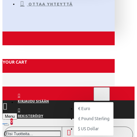
OTTAA YHTEYTTÄ
YOUR CART
€
EURO
EUR
KIRJAUDU SISÄÄN
€
Euro
Menu
REKISTERÖIDY
£
Pound Sterling
0
$
US Dollar