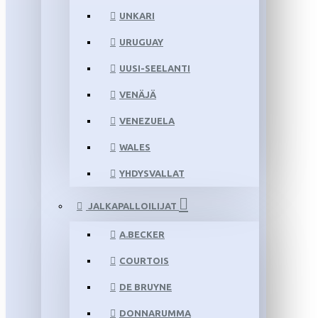
UNKARI
URUGUAY
UUSI-SEELANTI
VENÄJÄ
VENEZUELA
WALES
YHDYSVALLAT
JALKAPALLOILIJAT
A.BECKER
COURTOIS
DE BRUYNE
DONNARUMMA