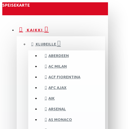
SPEISEKARTE
KAIKKI
KLUBEILLE
ABERDEEN
AC MILAN
ACF FIORENTINA
AFC AJAX
AIK
ARSENAL
AS MONACO