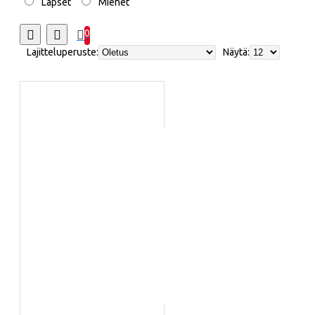
Lapset
Miehet
0
Lajitteluperuste:
Näytä: