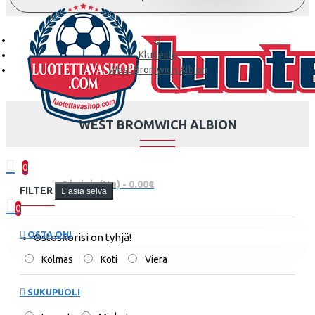
Klubeille
West Bromwich Albion
WEST BROMWICH ALBION
0
0 kohde(tta) - 0.00€
FILTER
asia selvä
0
OSTA OHI
Ostoskorisi on tyhjä!
Kolmas
Koti
Viera
SUKUPUOLI