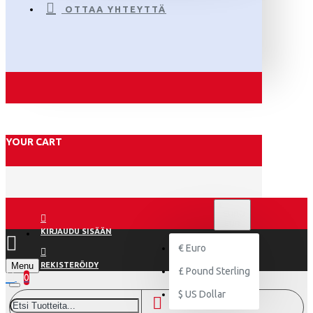
OTTAA YHTEYTTÄ
YOUR CART
€
EURO
EUR
KIRJAUDU SISÄÄN
€
Euro
Menu
REKISTERÖIDY
£
Pound Sterling
0
$
US Dollar