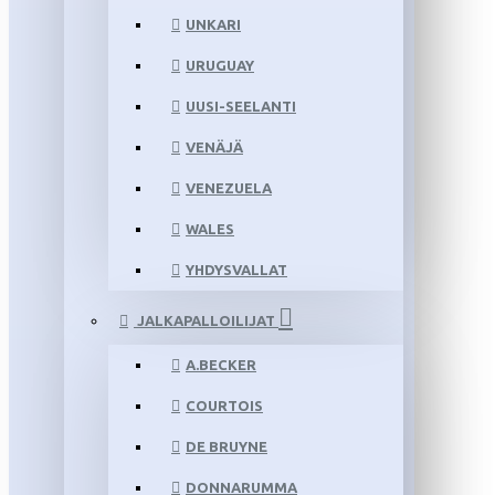
UNKARI
URUGUAY
UUSI-SEELANTI
VENÄJÄ
VENEZUELA
WALES
YHDYSVALLAT
JALKAPALLOILIJAT
A.BECKER
COURTOIS
DE BRUYNE
DONNARUMMA