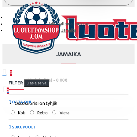
Jalkapallomaajoukkue
Jamaika
JAMAIKA
0
0 kohde(tta) - 0.00€
FILTER
asia selvä
0
OSTA OHI
Ostoskorisi on tyhjä!
Koti
Retro
Viera
SUKUPUOLI