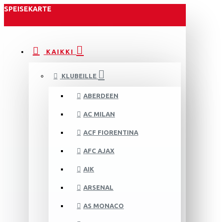
SPEISEKARTE
KAIKKI
KLUBEILLE
ABERDEEN
AC MILAN
ACF FIORENTINA
AFC AJAX
AIK
ARSENAL
AS MONACO