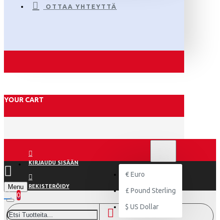
OTTAA YHTEYTTÄ
YOUR CART
€
EURO
EUR
KIRJAUDU SISÄÄN
€
Euro
Menu
REKISTERÖIDY
£
Pound Sterling
0
$
US Dollar