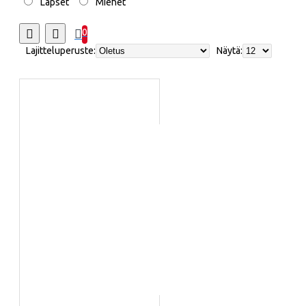
Lapset
Miehet
0
Lajitteluperuste:
Näytä: