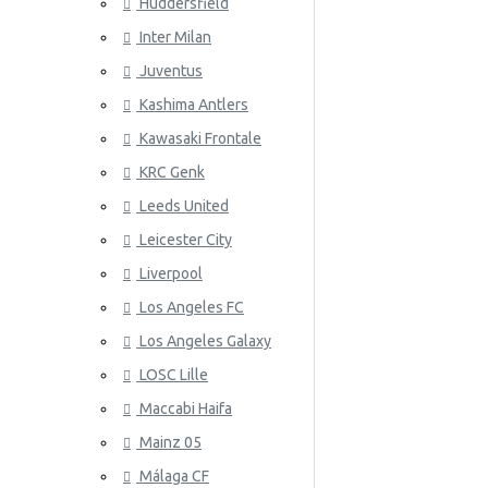
Huddersfield
Wales
Inter Milan
ATLETICO
Juventus
Kashima Antlers
Kawasaki Frontale
KRC Genk
Leeds United
Leicester City
AZ ALKM
Liverpool
Los Angeles FC
Los Angeles Galaxy
LOSC Lille
Maccabi Haifa
Mainz 05
Málaga CF
BAYER 04