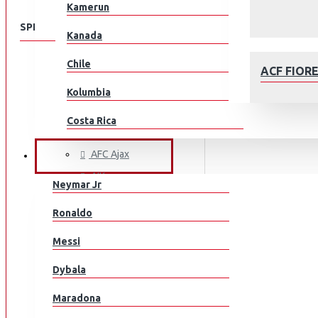
Kamerun
SPEISEKARTE
Kanada
Chile
KLUBEILLE
ACF FIOR
Aberdeen
Kolumbia
AC Milan
Costa Rica
ACF Fiorentina
Kroatia
AFC Ajax
JALKAPALLOILIJAT
AIK
Tšekki
Neymar Jr
Arsenal
Tanska
AFC AJAX
Ronaldo
AS Monaco
Ecuador
Messi
AS Roma
Egypti
Aston Villa
Dybala
Atalanta
EL Salvador
Maradona
Athletic Bilbao