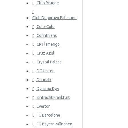
Club Brugge
Norja
Club Deportivo Palestino
Panama
Colo-Colo
Peru
Corinthians
Puola
ATALANT
CR Flamengo
Portugali
Cruz Azul
Crystal Palace
Qatar
DC United
Romania
Dundalk
Venäjä
Dynamo Kyiv
Eintracht Frankfurt
Saudi-Arabia
ATHLETIC
Everton
Skotlanti
FC Barcelona
Senegal
FC Bayern München