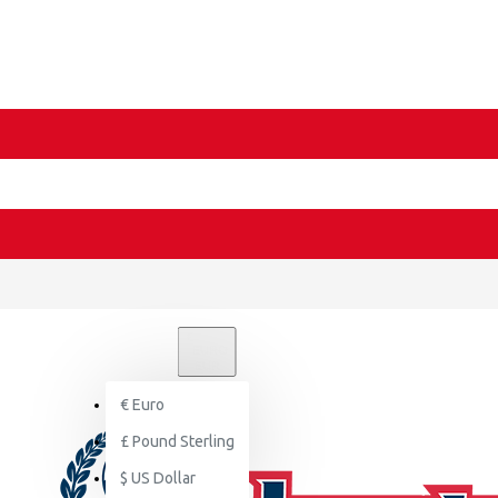
€
EURO
EUR
€
Euro
£
Pound Sterling
$
US Dollar