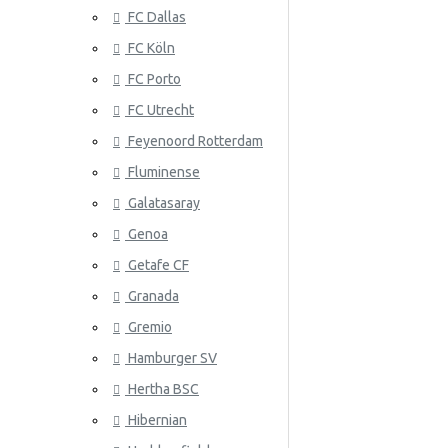
FC Dallas
Serbia
FC Köln
Slovakia
FC Porto
Etelä-Korea
ATLANTA 
FC Utrecht
Espanja
Feyenoord Rotterdam
Fluminense
Ruotsi
Galatasaray
Sveitsi
Genoa
Tunisia
Getafe CF
Granada
ATLÉTICO
Turkki
Gremio
Ukraina
Hamburger SV
Uruguay
Hertha BSC
Venezuela
Hibernian