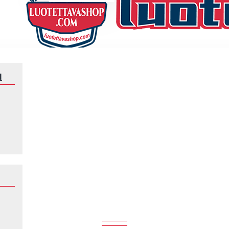
N
Klubeille
Nantes
NANTES