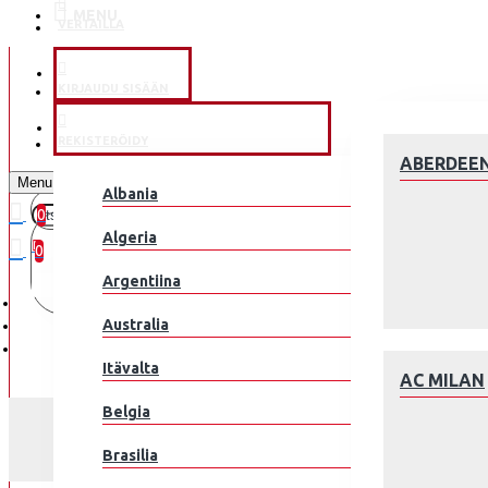
MENU
VERTAILLA
KLUBEILLE
KIRJAUDU SISÄÄN
JALKAPALLOMAAJOUKKUE
REKISTERÖIDY
ABERDEE
Menu
Albania
0
0 kohde(tta) - 0.00€
Algeria
0
Argentiina
Ostoskorisi on tyhjä!
Australia
Itävalta
AC MILAN
Belgia
Brasilia