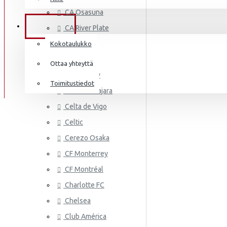
AS MONA
Frenkie de Jong
CA Osasuna
Italia
Lewandowski
TIEDOT
CA River Plate
Norsunluurannikko
Mbappé
Cádiz CF
Kokotaulukko
Jamaika
Cagliari
Donnarumma
Ottaa yhteyttä
Cardiff City
Japani
A.Becker
Toimitustiedot
CD Guadalajara
Yhdysvallat
AS ROMA
Haaland
Celta de Vigo
Mali
Celtic
Cerezo Osaka
Meksiko
CF Monterrey
Marokko
CF Montréal
Alankomaat
Charlotte FC
Uusi-Seelanti
Chelsea
ASTON VI
Club América
Nigeria