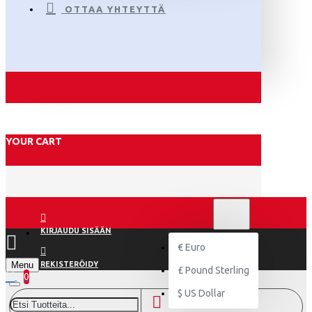
OTTAA YHTEYTTÄ
YOUR CART
€
EURO
EUR
KIRJAUDU SISÄÄN
€
Euro
Menu
REKISTERÖIDY
£
Pound Sterling
0
$
US Dollar