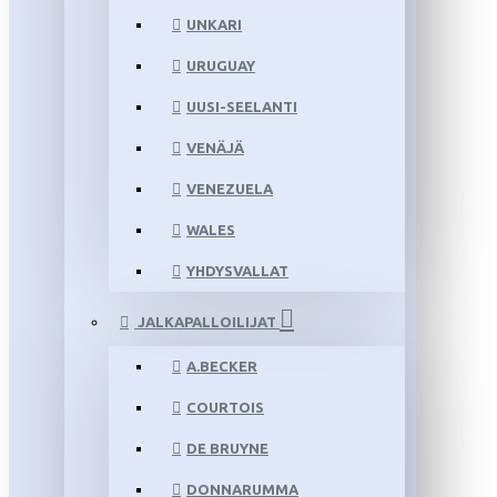
UNKARI
URUGUAY
UUSI-SEELANTI
VENÄJÄ
VENEZUELA
WALES
YHDYSVALLAT
JALKAPALLOILIJAT
A.BECKER
COURTOIS
DE BRUYNE
DONNARUMMA