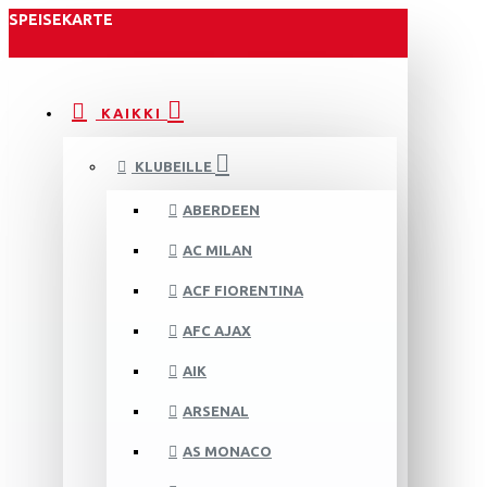
SPEISEKARTE
KAIKKI
KLUBEILLE
ABERDEEN
AC MILAN
ACF FIORENTINA
AFC AJAX
AIK
ARSENAL
AS MONACO