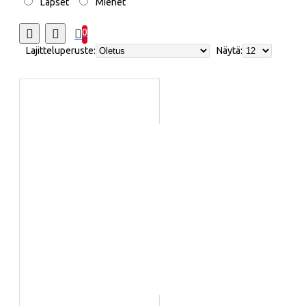
Lapset
Miehet
0
Lajitteluperuste:
Näytä: