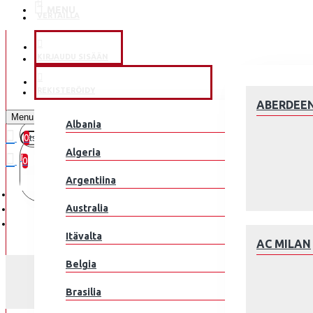
MENU
VERTAILLA
KLUBEILLE
KIRJAUDU SISÄÄN
JALKAPALLOMAAJOUKKUE
REKISTERÖIDY
ABERDEE
Menu
Albania
0
0 kohde(tta) - 0.00€
Algeria
0
Argentiina
Ostoskorisi on tyhjä!
Australia
Itävalta
AC MILAN
Belgia
Brasilia