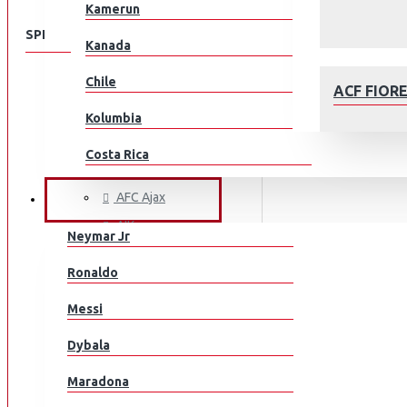
Kamerun
SPEISEKARTE
Kanada
Chile
KLUBEILLE
ACF FIOR
Aberdeen
Kolumbia
AC Milan
Costa Rica
ACF Fiorentina
Kroatia
AFC Ajax
JALKAPALLOILIJAT
AIK
Tšekki
Neymar Jr
Arsenal
Tanska
AFC AJAX
Ronaldo
AS Monaco
Ecuador
Messi
AS Roma
Egypti
Aston Villa
Dybala
Atalanta
EL Salvador
Maradona
Athletic Bilbao