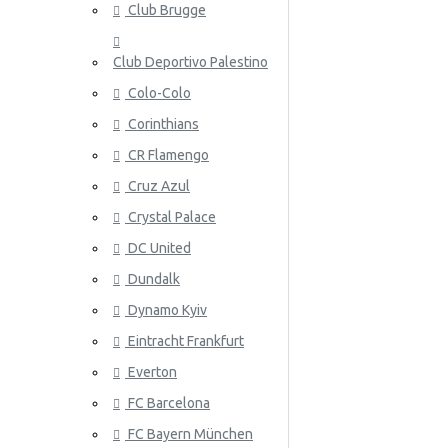
Club Brugge
Norja
Club Deportivo Palestino
Panama
Colo-Colo
Peru
Corinthians
Puola
ATALANT
CR Flamengo
Portugali
Cruz Azul
Crystal Palace
Qatar
DC United
Romania
Dundalk
Venäjä
Dynamo Kyiv
Eintracht Frankfurt
Saudi-Arabia
ATHLETIC
Everton
Skotlanti
FC Barcelona
Senegal
FC Bayern München