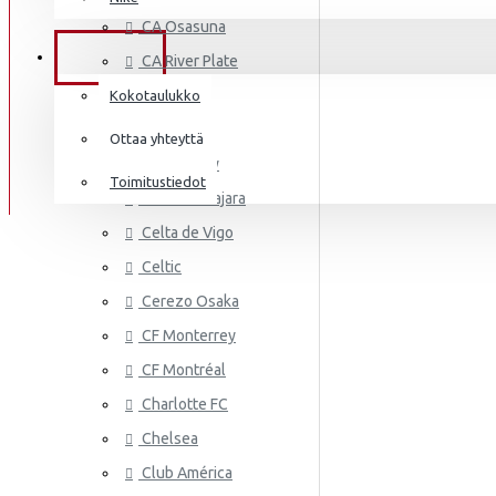
AS MONA
Frenkie de Jong
CA Osasuna
Italia
Lewandowski
TIEDOT
CA River Plate
Norsunluurannikko
Mbappé
Cádiz CF
Kokotaulukko
Jamaika
Cagliari
Donnarumma
Ottaa yhteyttä
Cardiff City
Japani
A.Becker
Toimitustiedot
CD Guadalajara
Yhdysvallat
AS ROMA
Haaland
Celta de Vigo
Mali
Celtic
Cerezo Osaka
Meksiko
CF Monterrey
Marokko
CF Montréal
Alankomaat
Charlotte FC
Uusi-Seelanti
Chelsea
ASTON VI
Club América
Nigeria