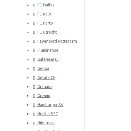
FC Dallas
Serbia
FC Köln
Slovakia
FC Porto
Etelä-Korea
ATLANTA 
FC Utrecht
Espanja
Feyenoord Rotterdam
Fluminense
Ruotsi
Galatasaray
Sveitsi
Genoa
Tunisia
Getafe CF
Granada
ATLÉTICO
Turkki
Gremio
Ukraina
Hamburger SV
Uruguay
Hertha BSC
Venezuela
Hibernian