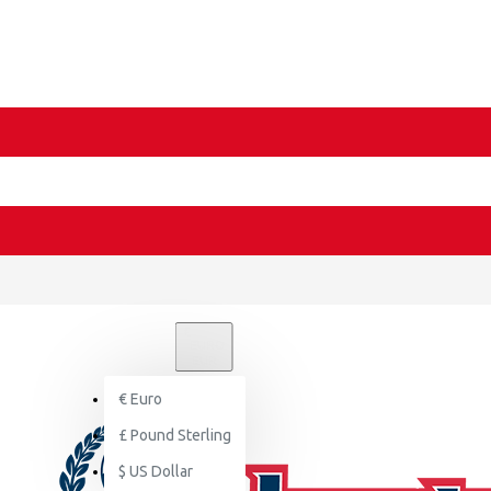
€
EURO
EUR
€
Euro
£
Pound Sterling
$
US Dollar