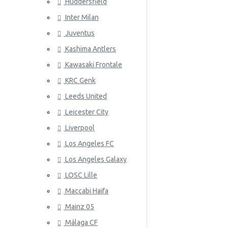
Huddersfield
Wales
Inter Milan
ATLETICO
Juventus
Kashima Antlers
Kawasaki Frontale
KRC Genk
Leeds United
Leicester City
AZ ALKM
Liverpool
Los Angeles FC
Los Angeles Galaxy
LOSC Lille
Maccabi Haifa
Mainz 05
Málaga CF
BAYER 04