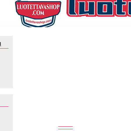
N
Klubeille
Wolverhampton Wanderers
WOLVERHAMPTON WANDERERS