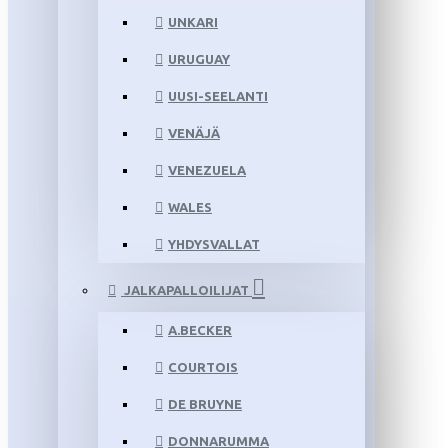
UNKARI
URUGUAY
UUSI-SEELANTI
VENÄJÄ
VENEZUELA
WALES
YHDYSVALLAT
JALKAPALLOILIJAT
A.BECKER
COURTOIS
DE BRUYNE
DONNARUMMA