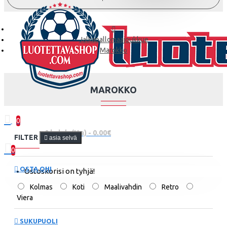
Jalkapallomaajoukkue
Marokko
MAROKKO
0
0 kohde(tta) - 0.00€
FILTER
asia selvä
0
OSTA OHI
Ostoskorisi on tyhjä!
Kolmas
Koti
Maalivahdin
Retro
Viera
SUKUPUOLI