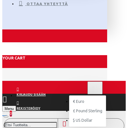
OTTAA YHTEYTTÄ
YOUR CART
€
EURO
EUR
KIRJAUDU SISÄÄN
€
Euro
Menu
REKISTERÖIDY
£
Pound Sterling
0
$
US Dollar