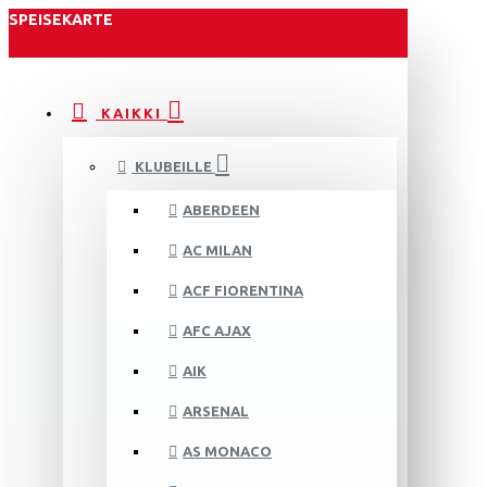
SPEISEKARTE
KAIKKI
KLUBEILLE
ABERDEEN
AC MILAN
ACF FIORENTINA
AFC AJAX
AIK
ARSENAL
AS MONACO