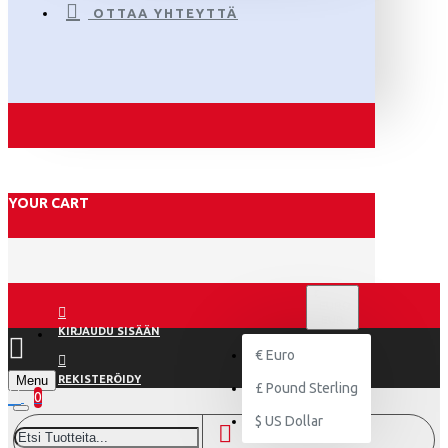
OTTAA YHTEYTTÄ
YOUR CART
€
EURO
EUR
KIRJAUDU SISÄÄN
€
Euro
Menu
REKISTERÖIDY
£
Pound Sterling
0
$
US Dollar