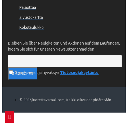
Palauttaa
Sivustokartta
Kokotaulukko
Bleiben Sie über Neuigkeiten und Aktionen auf dem Laufenden,
indem Sie sich für unseren Newsletter anmelden
Olen lukenut ja hyväksyn
Tietosuojakäytäntö
SCHICKEN
©
2026
,luotettavamall.com, Kaikki oikeudet pidätetään