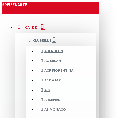
SPEISEKARTE
KAIKKI
KLUBEILLE
ABERDEEN
AC MILAN
ACF FIORENTINA
AFC AJAX
AIK
ARSENAL
AS MONACO