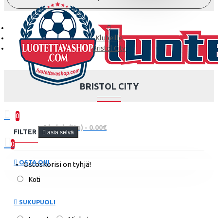
Klubeille
Bristol City
BRISTOL CITY
0
0 kohde(tta) - 0.00€
FILTER
asia selvä
0
OSTA OHI
Ostoskorisi on tyhjä!
Koti
SUKUPUOLI