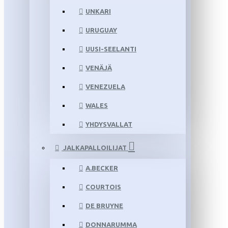
UNKARI
URUGUAY
UUSI-SEELANTI
VENÄJÄ
VENEZUELA
WALES
YHDYSVALLAT
JALKAPALLOILIJAT
A.BECKER
COURTOIS
DE BRUYNE
DONNARUMMA