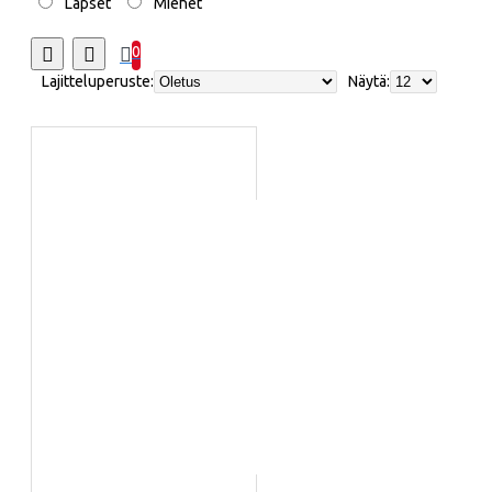
Lapset
Miehet
0
Lajitteluperuste:
Näytä: