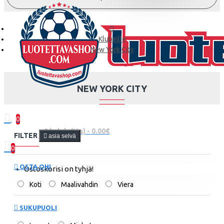
Klubeille
New York City
NEW YORK CITY
0
0 kohde(tta) - 0.00€
FILTER
asia selvä
0
OSTA OHI
Ostoskorisi on tyhjä!
Koti
Maalivahdin
Viera
SUKUPUOLI