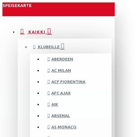
SPEISEKARTE
KAIKKI
KLUBEILLE
ABERDEEN
AC MILAN
ACF FIORENTINA
AFC AJAX
AIK
ARSENAL
AS MONACO