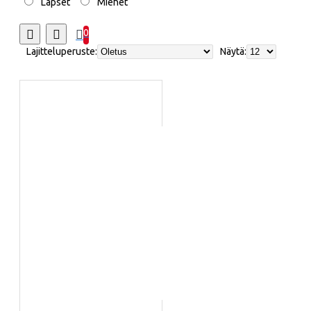
Lapset
Miehet
0
Lajitteluperuste:
Näytä: