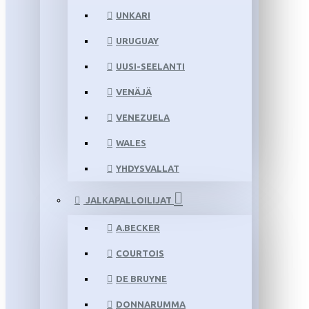
UNKARI
URUGUAY
UUSI-SEELANTI
VENÄJÄ
VENEZUELA
WALES
YHDYSVALLAT
JALKAPALLOILIJAT
A.BECKER
COURTOIS
DE BRUYNE
DONNARUMMA