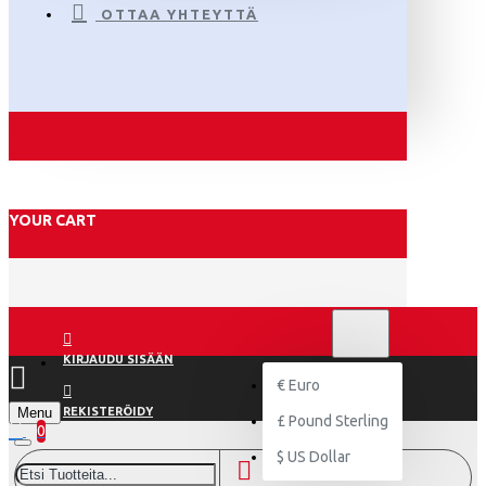
OTTAA YHTEYTTÄ
YOUR CART
€
EURO
EUR
KIRJAUDU SISÄÄN
€
Euro
Menu
REKISTERÖIDY
£
Pound Sterling
0
$
US Dollar