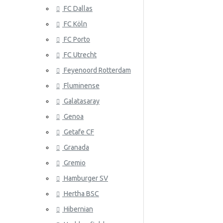
FC Dallas
Serbia
FC Köln
Slovakia
FC Porto
Etelä-Korea
ATLANTA 
FC Utrecht
Espanja
Feyenoord Rotterdam
Fluminense
Ruotsi
Galatasaray
Sveitsi
Genoa
Tunisia
Getafe CF
Granada
ATLÉTICO
Turkki
Gremio
Ukraina
Hamburger SV
Uruguay
Hertha BSC
Venezuela
Hibernian