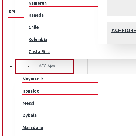
Kamerun
SPEISEKARTE
Kanada
Chile
KLUBEILLE
ACF FIOR
Aberdeen
Kolumbia
AC Milan
Costa Rica
ACF Fiorentina
Kroatia
AFC Ajax
JALKAPALLOILIJAT
AIK
Tšekki
Neymar Jr
Arsenal
Tanska
AFC AJAX
Ronaldo
AS Monaco
Ecuador
Messi
AS Roma
Egypti
Aston Villa
Dybala
Atalanta
EL Salvador
Maradona
Athletic Bilbao