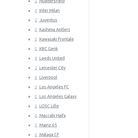
Huddersfield
Wales
Inter Milan
ATLETICO
Juventus
Kashima Antlers
Kawasaki Frontale
KRC Genk
Leeds United
Leicester City
AZ ALKM
Liverpool
Los Angeles FC
Los Angeles Galaxy
LOSC Lille
Maccabi Haifa
Mainz 05
Málaga CF
BAYER 04