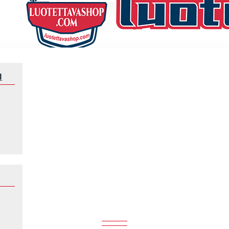
N
Klubeille
Shamrock Rovers
SHAMROCK ROVERS