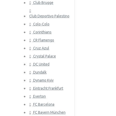
Club Brugge
Norja
Club Deportivo Palestino
Panama
Colo-Colo
Peru
Corinthians
Puola
ATALANT
CR Flamengo
Portugali
Cruz Azul
Crystal Palace
Qatar
DC United
Romania
Dundalk
Venäjä
Dynamo Kyiv
Eintracht Frankfurt
Saudi-Arabia
ATHLETIC
Everton
Skotlanti
FC Barcelona
Senegal
FC Bayern München