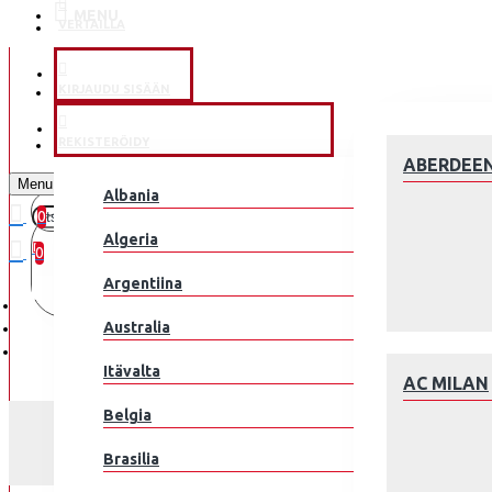
MENU
VERTAILLA
KLUBEILLE
KIRJAUDU SISÄÄN
JALKAPALLOMAAJOUKKUE
REKISTERÖIDY
ABERDEE
Menu
Albania
0
0 kohde(tta) - 0.00€
Algeria
0
Argentiina
Ostoskorisi on tyhjä!
Australia
Itävalta
AC MILAN
Belgia
Brasilia