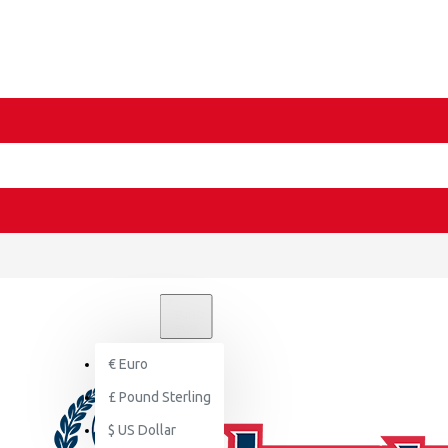
€
EURO
EUR
€
Euro
£
Pound Sterling
$
US Dollar