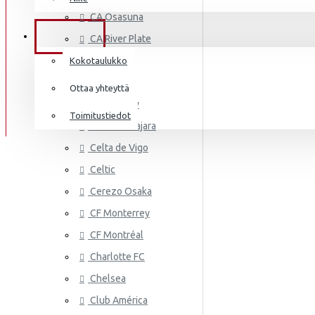
AS MONA
Frenkie de Jong
CA Osasuna
Italia
Lewandowski
TIEDOT
CA River Plate
Norsunluurannikko
Mbappé
Cádiz CF
Kokotaulukko
Jamaika
Cagliari
Donnarumma
Ottaa yhteyttä
Cardiff City
Japani
A.Becker
Toimitustiedot
CD Guadalajara
Yhdysvallat
AS ROMA
Haaland
Celta de Vigo
Mali
Celtic
Cerezo Osaka
Meksiko
CF Monterrey
Marokko
CF Montréal
Alankomaat
Charlotte FC
Uusi-Seelanti
Chelsea
ASTON VI
Club América
Nigeria